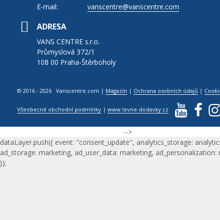
E-mail:
vanscentre@vanscentre.com
ADRESA
VANS CENTRE s.r.o.
Průmyslová 372/1
108 00 Praha-Štěrboholy
© 2016 - 2026 Vanscentre.com
|
Magazín
|
Ochrana osobních údajů
|
Cooki
Všeobecné obchodní podmínky
|
www.levne-dodavky.cz
-->
dataLayer.push({ event: "consent_update", analytics_storage: analytic
ad_storage: marketing, ad_user_data: marketing, ad_personalization:
});