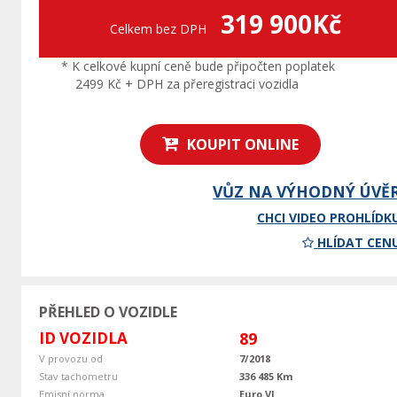
319 900Kč
Celkem bez DPH
* K celkové kupní ceně bude připočten poplatek
2499 Kč + DPH za přeregistraci vozidla
KOUPIT ONLINE
VŮZ NA VÝHODNÝ ÚVĚ
CHCI VIDEO PROHLÍDK
HLÍDAT CEN
PŘEHLED O VOZIDLE
ID VOZIDLA
89
V provozu od
7/2018
Stav tachometru
336 485 Km
Emisní norma
Euro VI