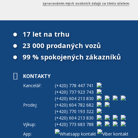
zpracováním mých osobních údajů za tímto účelem
.
17 let na trhu
23 000 prodaných vozů
99 % spokojených zákazníků
KONTAKTY
Kancelář:
(+420)
778 447 741
(+420)
737 923 743
(+420)
604 213 830
Prodej:
(+420)
604 782 682
(+420)
770 193 322
(+420)
604 213 830
Výkup:
(+420)
773 683 788
App: