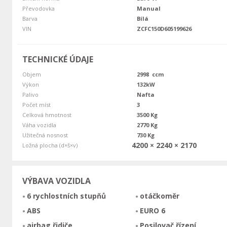
Převodovka
Manual
Barva
Bílá
VIN
ZCFC150D605199626
TECHNICKÉ ÚDAJE
Objem
2998 ccm
Výkon
132kW
Palivo
Nafta
Počet míst
3
Celková hmotnost
3500 Kg
Váha vozidla
2770 Kg
Užitečná nosnost
730 Kg
4200 × 2240 × 2170
Ložná plocha (d×š×v)
VÝBAVA VOZIDLA
6 rychlostních stupňů
otáčkoměr
ABS
EURO 6
airbag řidiče
Posilovač řízení