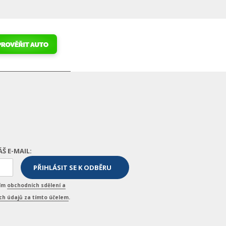
ÁŠ E-MAIL:
ním
obchodních sdělení a
h údajů za tímto účelem
.