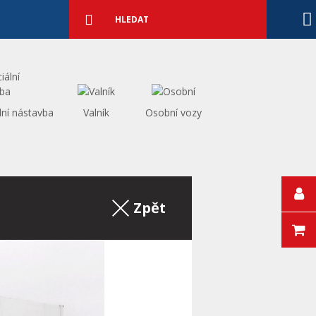
Podrobné
vyhledávání
Vyhledat
lní nástavba
Valník
Osobní vozy
Zpět na výpis