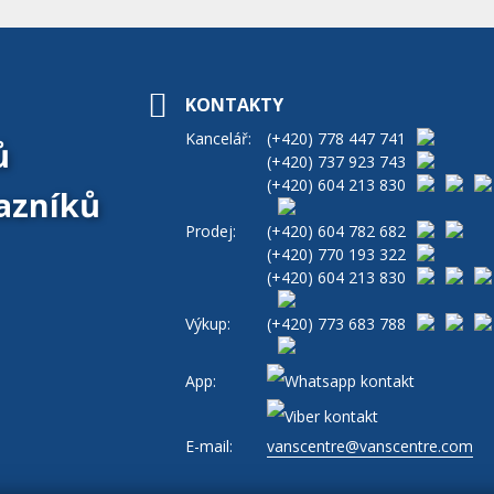
KONTAKTY
Kancelář:
(+420)
778 447 741
ů
(+420)
737 923 743
(+420)
604 213 830
azníků
Prodej:
(+420)
604 782 682
(+420)
770 193 322
(+420)
604 213 830
Výkup:
(+420)
773 683 788
App:
E-mail:
vanscentre@vanscentre.com