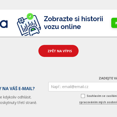
ZPĚT NA VÝPIS
ZADEJTE V
 NA VÁŠ E-MAIL?
Souhlasím se zasílá
 kdykoliv odhlásit.
skytnuty třetí straně.
zpracováním mých osobníc