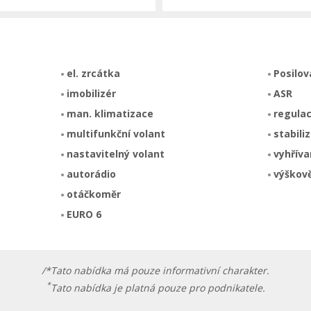
el. zrcátka
Posilov
imobilizér
ASR
man. klimatizace
regula
multifunkční volant
stabili
nastavitelný volant
vyhříva
autorádio
výškově
otáčkoměr
EURO 6
/*Tato nabídka má pouze informativní charakter.
*
Tato nabídka je platná pouze pro podnikatele.