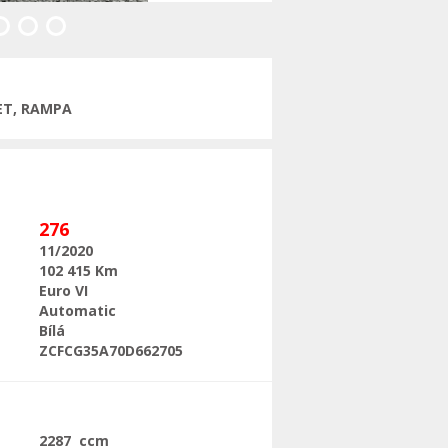
Následující
ET, RAMPA
276
11/2020
102 415 Km
Euro VI
Automatic
Bílá
ZCFCG35A70D662705
2287 ccm