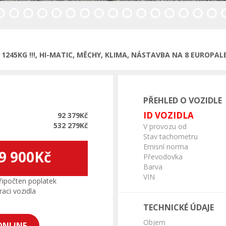
245KG !!!, HI-MATIC, MĚCHY, KLIMA, NÁSTAVBA NA 8 EUROPAL
PŘEHLED O VOZIDLE
ID VOZIDLA
92 379Kč
532 279Kč
V provozu od
Stav tachometru
Emisní norma
9 900Kč
Převodovka
Barva
VIN
ipočten poplatek
aci vozidla
TECHNICKÉ ÚDAJE
Objem
ONLINE