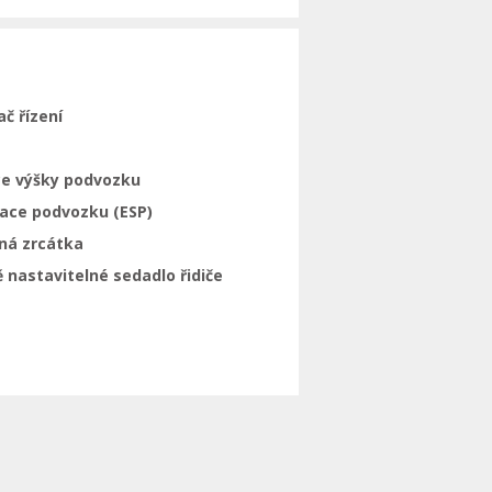
ač řízení
ce výšky podvozku
zace podvozku (ESP)
ná zrcátka
 nastavitelné sedadlo řidiče