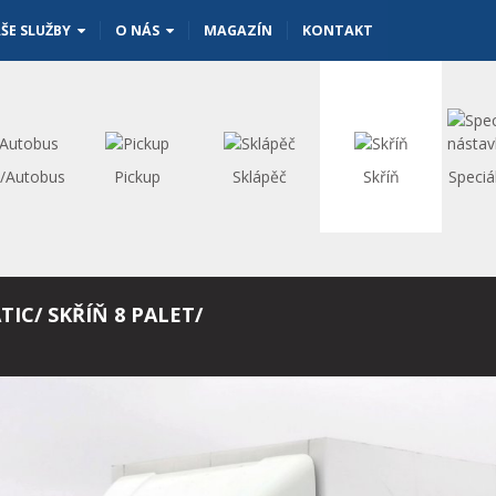
ŠE SLUŽBY
O NÁS
MAGAZÍN
KONTAKT
s/Autobus
Pickup
Sklápěč
Skříň
Speciá
TIC/ SKŘÍŇ 8 PALET/