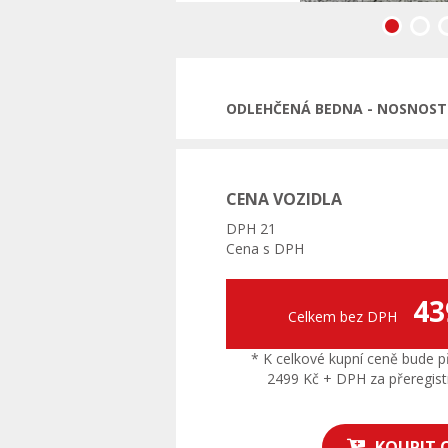
Předchozí
ODLEHČENÁ BEDNA - NOSNOST 1
CENA VOZIDLA
DPH 21
Cena s DPH
43
Celkem bez DPH
* K celkové kupní ceně bude př
2499 Kč + DPH za přeregistr
KOUPIT 