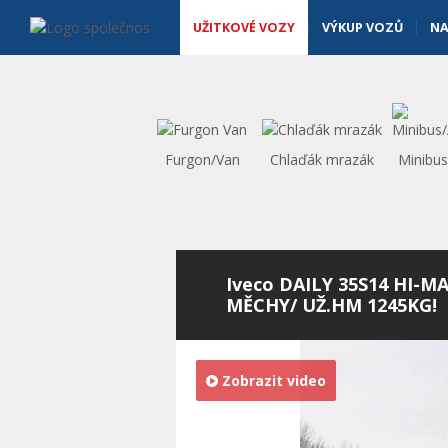
Užitkové vozy - Vanscentre
Navigace
UŽITKOVÉ VOZY
VÝKUP VOZŮ
NA
Furgon/Van
Chlaďák mrazák
Minibu
Iveco DAILY 35S14 HI-MA
MĚCHY/ UŽ.HM 1245KG!
Zobrazit video