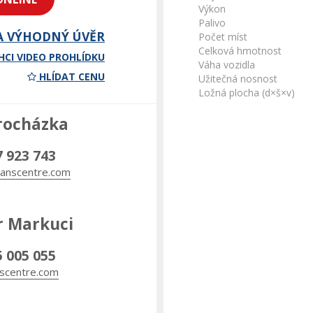
Výkon
Palivo
A VÝHODNÝ ÚVĚR
Počet míst
Celková hmotnost
HCI VIDEO PROHLÍDKU
Váha vozidla
HLÍDAT CENU
Užitečná nosnost
Ložná plocha (d×š×v)
rocházka
7 923 743
anscentre.com
r Markuci
5 005 055
scentre.com