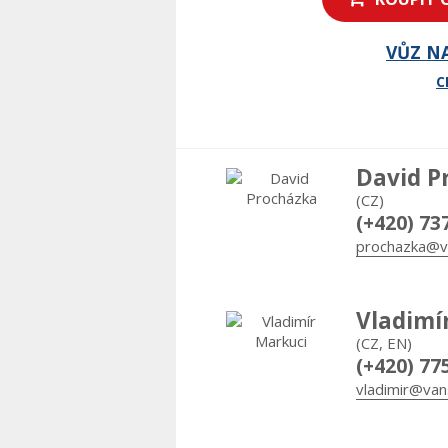
VŮZ N
C
David P
(CZ)
(+420) 73
prochazka@v
Vladimí
(CZ, EN)
(+420) 77
vladimir@van