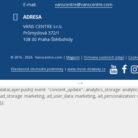
E-mail:
vanscentre@vanscentre.com
ADRESA
VANS CENTRE s.r.o.
Průmyslová 372/1
108 00 Praha-Štěrboholy
© 2016 - 2026 Vanscentre.com
|
Magazín
|
Ochrana osobních údajů
|
Cooki
Všeobecné obchodní podmínky
|
www.levne-dodavky.cz
-->
dataLayer.push({ event: "consent_update", analytics_storage: analytic
ad_storage: marketing, ad_user_data: marketing, ad_personalization:
});