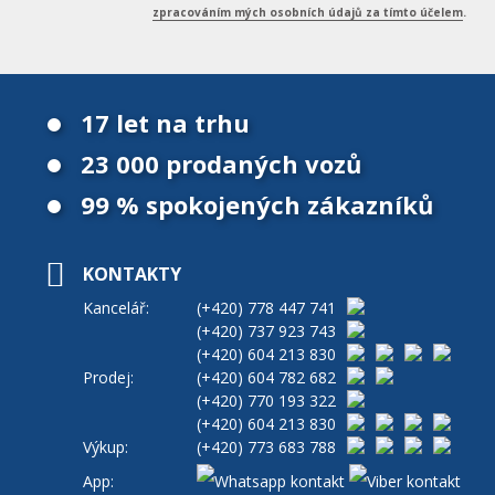
zpracováním mých osobních údajů za tímto účelem
.
17 let na trhu
23 000 prodaných vozů
99 % spokojených zákazníků
KONTAKTY
Kancelář:
(+420)
778 447 741
(+420)
737 923 743
(+420)
604 213 830
Prodej:
(+420)
604 782 682
(+420)
770 193 322
(+420)
604 213 830
Výkup:
(+420)
773 683 788
App: