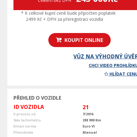
Celkem bez DPH
* K celkové kupní ceně bude připočten poplatek
2499 Kč + DPH za přeregistraci vozidla
KOUPIT ONLINE
VŮZ NA VÝHODNÝ ÚVĚ
CHCI VIDEO PROHLÍDK
HLÍDAT CEN
PŘEHLED O VOZIDLE
ID VOZIDLA
21
V provozu od
7/2016
Stav tachometru
288 900 Km
Emisní norma
Euro VI
Převodovka
Manual