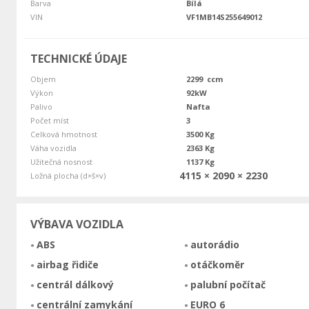
Barva
Bílá
VIN
VF1MB14S255649012
TECHNICKÉ ÚDAJE
Objem
2299 ccm
Výkon
92kW
Palivo
Nafta
Počet míst
3
Celková hmotnost
3500 Kg
Váha vozidla
2363 Kg
Užitečná nosnost
1137 Kg
4115 × 2090 × 2230
Ložná plocha (d×š×v)
VÝBAVA VOZIDLA
ABS
autorádio
airbag řidiče
otáčkoměr
centrál dálkový
palubní počítač
centrální zamykání
EURO 6