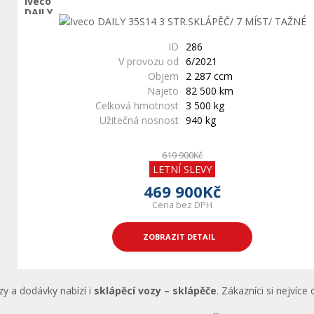
ID
286
V provozu od
6/2021
Objem
2 287 ccm
Najeto
82 500 km
Celková hmotnost
3 500 kg
Užitečná nosnost
940 kg
619 900Kč
LETNÍ SLEVY
469 900Kč
Cena bez DPH
ZOBRAZIT DETAIL
y a dodávky nabízí i
sklápěcí vozy – sklápěče
. Zákazníci si nejvíc