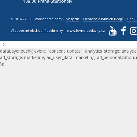
108 00 Praha-Štěrboholy
© 2016 - 2026 Vanscentre.com
|
Magazín
|
Ochrana osobních údajů
|
Cooki
Všeobecné obchodní podmínky
|
www.levne-dodavky.cz
-->
dataLayer.push({ event: "consent_update", analytics_storage: analytic
ad_storage: marketing, ad_user_data: marketing, ad_personalization:
});