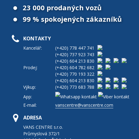
23 000 prodaných vozů
99 % spokojených zákazníků
KONTAKTY
Kancelář:
(+420)
778 447 741
(+420)
737 923 743
(+420)
604 213 830
Prodej:
(+420)
604 782 682
(+420)
770 193 322
(+420)
604 213 830
Výkup:
(+420)
773 683 788
App:
E-mail:
vanscentre@vanscentre.com
ADRESA
VANS CENTRE s.r.o.
Průmyslová 372/1