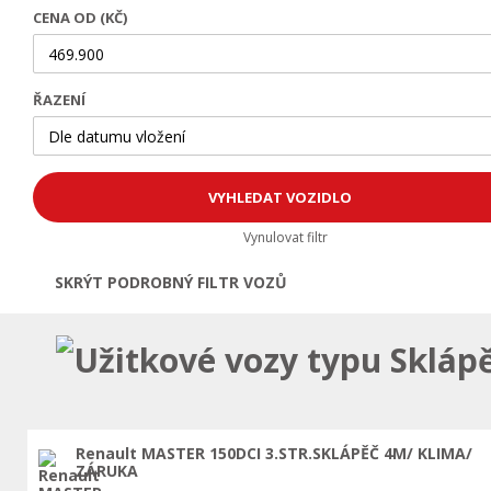
CENA OD (KČ)
ŘAZENÍ
Vynulovat filtr
SKRÝT PODROBNÝ FILTR VOZŮ
Otevřít | Zavřít filtr
Užitkové vozy typu Skláp
Renault MASTER 150DCI 3.STR.SKLÁPĚČ 4M/ KLIMA/
ZÁRUKA