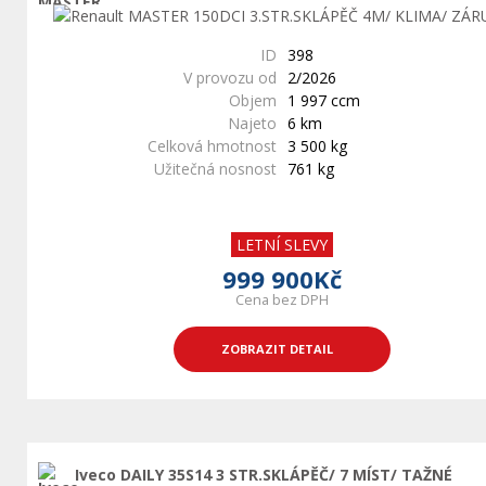
ID
398
V provozu od
2/2026
Objem
1 997 ccm
Najeto
6 km
Celková hmotnost
3 500 kg
Užitečná nosnost
761 kg
LETNÍ SLEVY
999 900Kč
Cena bez DPH
ZOBRAZIT DETAIL
Iveco DAILY 35S14 3 STR.SKLÁPĚČ/ 7 MÍST/ TAŽNÉ