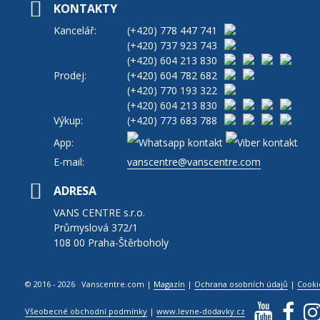
KONTAKTY
Kancelář:
(+420)
778 447 741
(+420)
737 923 743
(+420)
604 213 830
Prodej:
(+420)
604 782 682
(+420)
770 193 322
(+420)
604 213 830
Výkup:
(+420)
773 683 788
App:
E-mail:
vanscentre@vanscentre.com
ADRESA
VANS CENTRE s.r.o.
Průmyslová 372/1
108 00 Praha-Štěrboholy
© 2016 - 2026 Vanscentre.com
|
Magazín
|
Ochrana osobních údajů
|
Cooki
Všeobecné obchodní podmínky
|
www.levne-dodavky.cz