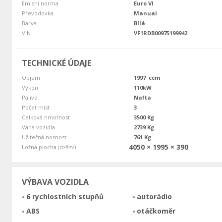
Emisní norma
Euro VI
Převodovka
Manual
Barva
Bílá
VIN
VF1RDB00975199942
TECHNICKÉ ÚDAJE
Objem
1997 ccm
Výkon
110kW
Palivo
Nafta
Počet míst
3
Celková hmotnost
3500 Kg
Váha vozidla
2739 Kg
Užitečná nosnost
761 Kg
4050 × 1995 × 390
Ložná plocha (d×š×v)
VÝBAVA VOZIDLA
6 rychlostních stupňů
autorádio
ABS
otáčkoměr