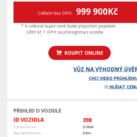
999 900Kč
Celkem bez DPH
* K celkové kupní ceně bude připočten poplatek
2499 Kč + DPH za přeregistraci vozidla
KOUPIT ONLINE
VŮZ NA VÝHODNÝ ÚVĚ
CHCI VIDEO PROHLÍDK
HLÍDAT CEN
PŘEHLED O VOZIDLE
ID VOZIDLA
398
V provozu od
2/2026
Stav tachometru
6 Km