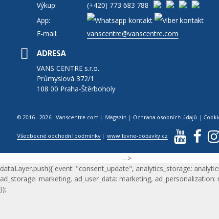
Výkup:
(+420)
773 683 788
App:
E-mail:
vanscentre@vanscentre.com
ADRESA
VANS CENTRE s.r.o.
Průmyslová 372/1
108 00 Praha-Štěrboholy
© 2016 - 2026 Vanscentre.com
|
Magazín
|
Ochrana osobních údajů
|
Cooki
Všeobecné obchodní podmínky
|
www.levne-dodavky.cz
-->
dataLayer.push({ event: "consent_update", analytics_storage: analytic
ad_storage: marketing, ad_user_data: marketing, ad_personalization:
});