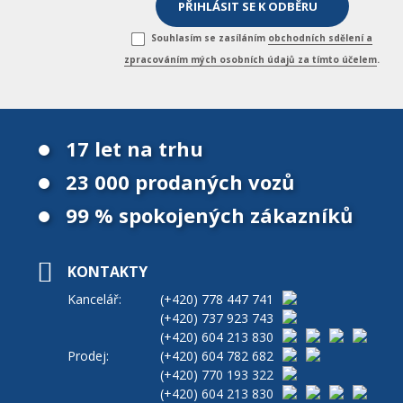
Souhlasím se zasíláním
obchodních sdělení a
zpracováním mých osobních údajů za tímto účelem
.
17 let na trhu
23 000 prodaných vozů
99 % spokojených zákazníků
KONTAKTY
Kancelář:
(+420)
778 447 741
(+420)
737 923 743
(+420)
604 213 830
Prodej:
(+420)
604 782 682
(+420)
770 193 322
(+420)
604 213 830