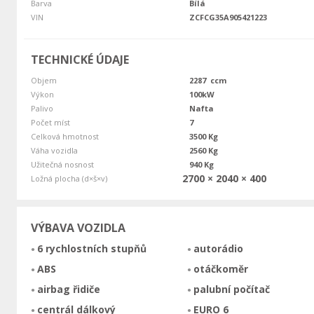
Barva
Bílá
VIN
ZCFCG35A905421223
TECHNICKÉ ÚDAJE
Objem
2287 ccm
Výkon
100kW
Palivo
Nafta
Počet míst
7
Celková hmotnost
3500 Kg
Váha vozidla
2560 Kg
Užitečná nosnost
940 Kg
2700 × 2040 × 400
Ložná plocha (d×š×v)
VÝBAVA VOZIDLA
6 rychlostních stupňů
autorádio
ABS
otáčkoměr
airbag řidiče
palubní počítač
centrál dálkový
EURO 6