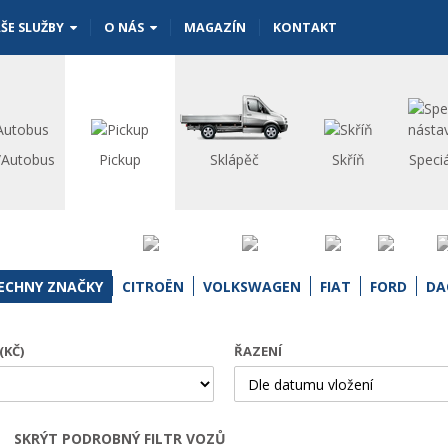
ŠE SLUŽBY
O NÁS
MAGAZÍN
KONTAKT
/Autobus
Pickup
Sklápěč
Skříň
Speci
ECHNY ZNAČKY
CITROËN
VOLKSWAGEN
FIAT
FORD
DA
(KČ)
ŘAZENÍ
SKRÝT PODROBNÝ FILTR VOZŮ
Otevřít | Zavřít filtr