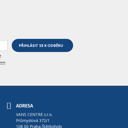
a
elem
.
ADRESA
VANS CENTRE s.r.o.
Průmyslová 372/1
108 00 Praha-Štěrboholy