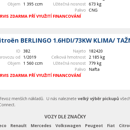
Objem
1 395 ccm
Užitečná nosnost
673 kg
Palivo
CNG
RVIS ZDARMA PŘÍ VYUŽITÍ FINANCOVÁNÍ
itroën BERLINGO 1.6HDI/73KW KLIMA/ TAŽ
ID
382
Najeto
182420
provozu od
1/2019
Celková hmotnost
2 185 kg
Objem
1 560 ccm
Užitečná nosnost
779 kg
Palivo
Nafta
RVIS ZDARMA PŘÍ VYUŽITÍ FINANCOVÁNÍ
 převoz menších nákladů. U nás naleznete
velký výběr pickupů
všech
Connect.
VOZY DLE ZNAČKY
eco
Renault
Mercedes
Volkswagen
Peugeot
Fiat
Citro