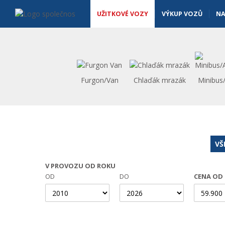
Užitkové vozy - Vanscentre
Navigace
UŽITKOVÉ VOZY
VÝKUP VOZŮ
NA
Furgon/Van
Chlaďák mrazák
Minibus
VŠ
V PROVOZU OD ROKU
OD
DO
CENA OD 