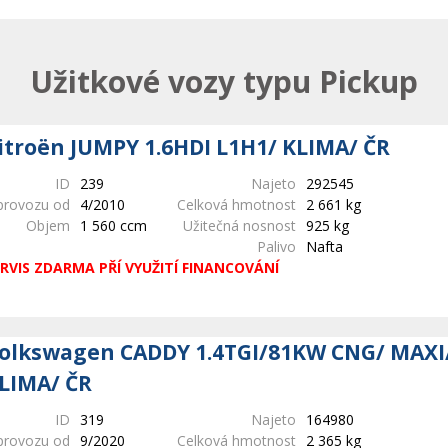
Užitkové vozy typu Pickup
itroën JUMPY 1.6HDI L1H1/ KLIMA/ ČR
ID
239
Najeto
292545
provozu od
4/2010
Celková hmotnost
2 661 kg
Objem
1 560 ccm
Užitečná nosnost
925 kg
Palivo
Nafta
RVIS ZDARMA PŘÍ VYUŽITÍ FINANCOVÁNÍ
olkswagen CADDY 1.4TGI/81KW CNG/ MAXI/
LIMA/ ČR
ID
319
Najeto
164980
provozu od
9/2020
Celková hmotnost
2 365 kg