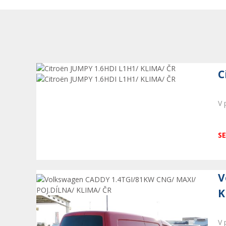
C
V 
SE
V
K
V 