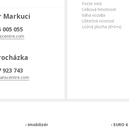
Počet míst
Celková hmotnost
r Markuci
Váha vozidla
Užitečná nosnost
Ložná plocha (d×š×v)
5 005 055
scentre.com
rocházka
7 923 743
anscentre.com
imobilizér
EURO 6