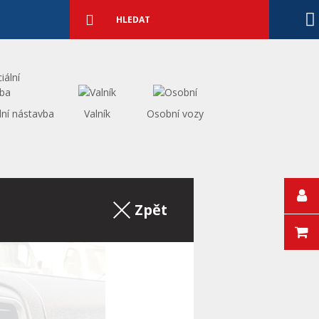
Podrobné
vyhledávání
Vyhledat
lní nástavba
Valník
Osobní vozy
Zpět na výpis