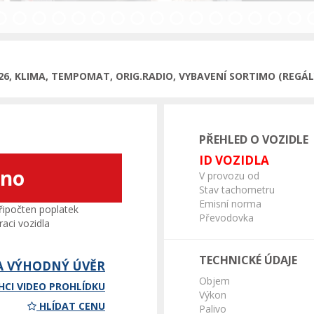
026, KLIMA, TEMPOMAT, ORIG.RADIO, VYBAVENÍ SORTIMO (REGÁLY
PŘEHLED O VOZIDLE
ID VOZIDLA
áno
V provozu od
Stav tachometru
Emisní norma
ipočten poplatek
Převodovka
aci vozidla
TECHNICKÉ ÚDAJE
A VÝHODNÝ ÚVĚR
Objem
HCI VIDEO PROHLÍDKU
Výkon
HLÍDAT CENU
Palivo