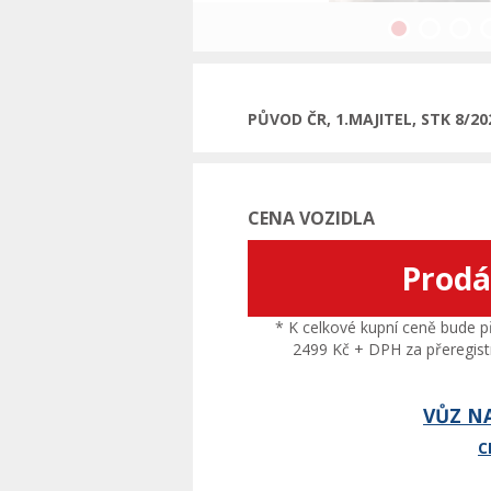
Předchozí
PŮVOD ČR, 1.MAJITEL, STK 8/2
CENA VOZIDLA
Prod
* K celkové kupní ceně bude př
2499 Kč + DPH za přeregistr
VŮZ N
C