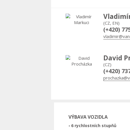
Vladimí
(CZ, EN)
(+420) 77
vladimir@van
David P
(CZ)
(+420) 73
prochazka@v
VÝBAVA VOZIDLA
6 rychlostních stupňů