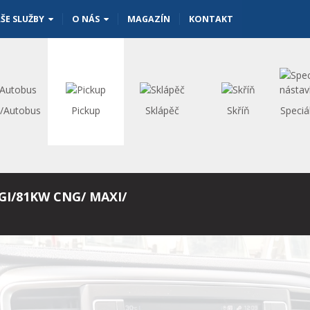
ŠE SLUŽBY
O NÁS
MAGAZÍN
KONTAKT
s/Autobus
Pickup
Sklápěč
Skříň
Speciá
GI/81KW CNG/ MAXI/