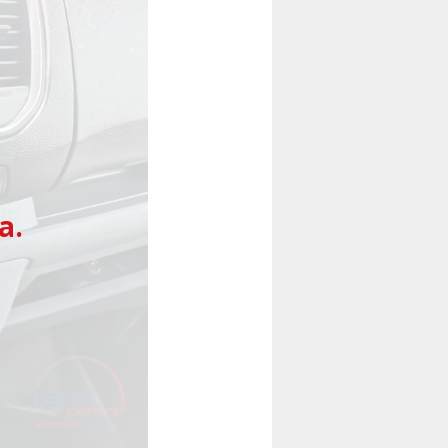
Následující
a.