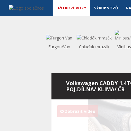
Užitkové vozy - Vanscentre
Navigace
UŽITKOVÉ VOZY
VÝKUP VOZŮ
NA
Furgon/Van
Chlaďák mrazák
Minibu
Volkswagen CADDY 1.4T
POJ.DÍLNA/ KLIMA/ ČR
Zobrazit video