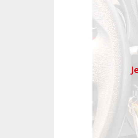
Předchozí
J