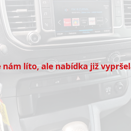
e nám líto, ale nabídka již vypršel