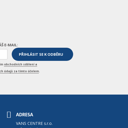
ÁŠ E-MAIL:
ním
obchodních sdělení a
h údajů za tímto účelem
.
ADRESA
VANS CENTRE s.r.o.