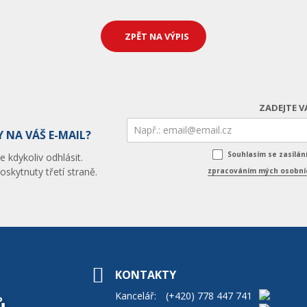
ZPĚT NA VÝPIS
ZADEJTE V
 NA VÁŠ E-MAIL?
Souhlasím se zasílá
 kdykoliv odhlásit.
skytnuty třetí straně.
zpracováním mých osobníc
KONTAKTY
Kancelář:
(+420)
778 447 741
ů