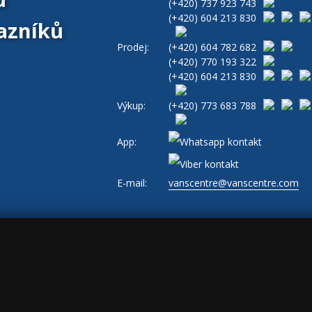
(+420)
737 923 743
(+420)
604 213 830
azníků
Prodej:
(+420)
604 782 682
(+420)
770 193 322
(+420)
604 213 830
Výkup:
(+420)
773 683 788
App:
E-mail:
vanscentre@vanscentre.com
ajů
|
Cookies
|
Všeobecné obchodní podmínky
|
www.levne-dodavky.cz
-->