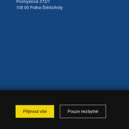
Průmyslová 372/1
108 00 Praha-Štěrboholy
Přijmout vše
Pouze nezbytné