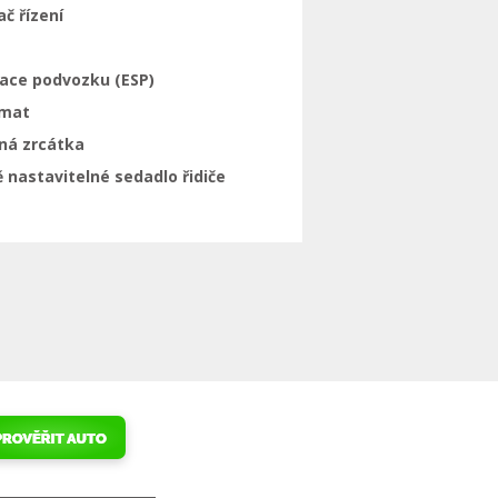
ač řízení
zace podvozku (ESP)
mat
ná zrcátka
 nastavitelné sedadlo řidiče