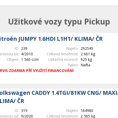
Užitkové vozy typu Pickup
itroën JUMPY 1.6HDI L1H1/ KLIMA/ ČR
ID
239
Najeto
292545
provozu od
4/2010
Celková hmotnost
2 661 kg
Objem
1 560 ccm
Užitečná nosnost
925 kg
Palivo
Nafta
RVIS ZDARMA PŘÍ VYUŽITÍ FINANCOVÁNÍ
olkswagen CADDY 1.4TGI/81KW CNG/ MAXI/
LIMA/ ČR
ID
319
Najeto
164980
provozu od
9/2020
Celková hmotnost
2 365 kg