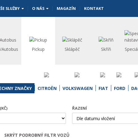
ŠE SLUŽBY
O NÁS
MAGAZÍN
KONTAKT
s/Autobus
Pickup
Sklápěč
Skříň
Speciá
ECHNY ZNAČKY
CITROËN
VOLKSWAGEN
FIAT
FORD
DA
(KČ)
ŘAZENÍ
SKRÝT PODROBNÝ FILTR VOZŮ
Otevřít | Zavřít filtr