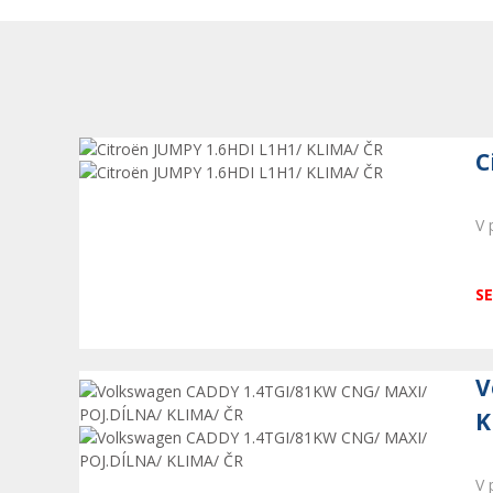
C
V 
SE
V
K
V 