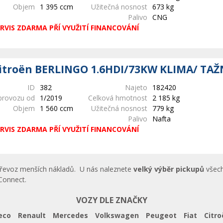
Objem
1 395 ccm
Užitečná nosnost
673 kg
Palivo
CNG
RVIS ZDARMA PŘÍ VYUŽITÍ FINANCOVÁNÍ
itroën BERLINGO 1.6HDI/73KW KLIMA/ TAŽ
ID
382
Najeto
182420
provozu od
1/2019
Celková hmotnost
2 185 kg
Objem
1 560 ccm
Užitečná nosnost
779 kg
Palivo
Nafta
RVIS ZDARMA PŘÍ VYUŽITÍ FINANCOVÁNÍ
 převoz menších nákladů. U nás naleznete
velký výběr pickupů
všech
Connect.
VOZY DLE ZNAČKY
eco
Renault
Mercedes
Volkswagen
Peugeot
Fiat
Citro