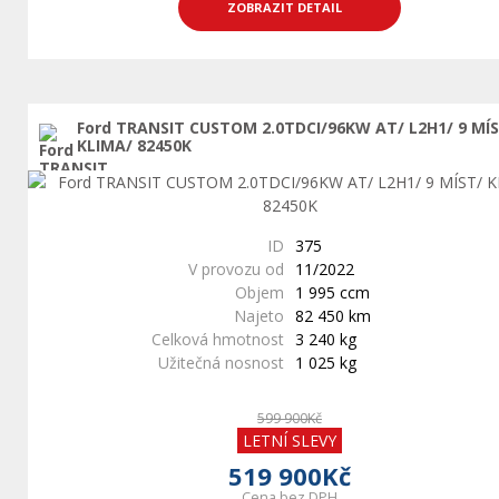
ZOBRAZIT DETAIL
Ford TRANSIT CUSTOM 2.0TDCI/96KW AT/ L2H1/ 9 MÍ
KLIMA/ 82450K
ID
375
V provozu od
11/2022
Objem
1 995 ccm
Najeto
82 450 km
Celková hmotnost
3 240 kg
Užitečná nosnost
1 025 kg
599 900Kč
LETNÍ SLEVY
519 900Kč
Cena bez DPH