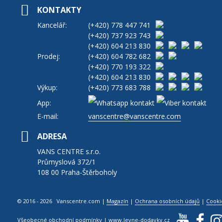
KONTAKTY
Kancelář:
(+420)
778 447 741
(+420)
737 923 743
(+420)
604 213 830
Prodej:
(+420)
604 782 682
(+420)
770 193 322
(+420)
604 213 830
Výkup:
(+420)
773 683 788
App:
E-mail:
vanscentre@vanscentre.com
ADRESA
VANS CENTRE s.r.o.
Průmyslová 372/1
108 00 Praha-Štěrboholy
© 2016 - 2026 Vanscentre.com
|
Magazín
|
Ochrana osobních údajů
|
Cooki
Všeobecné obchodní podmínky
|
www.levne-dodavky.cz