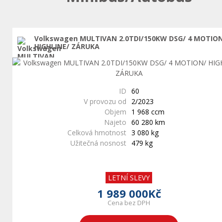
Volkswagen MULTIVAN 2.0TDI/150KW DSG/ 4 MOTIO
HIGHLINE/ ZÁRUKA
ID
60
V provozu od
2/2023
Objem
1 968 ccm
Najeto
60 280 km
Celková hmotnost
3 080 kg
Užitečná nosnost
479 kg
LETNÍ SLEVY
1 989 000Kč
Cena bez DPH