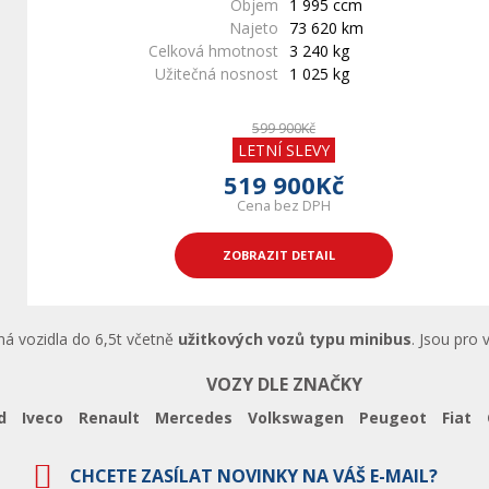
Objem
1 995 ccm
Najeto
73 620 km
Celková hmotnost
3 240 kg
Užitečná nosnost
1 025 kg
599 900Kč
LETNÍ SLEVY
519 900Kč
Cena bez DPH
ZOBRAZIT DETAIL
ná vozidla do 6,5t včetně
užitkových vozů typu minibus
. Jsou pro 
VOZY DLE ZNAČKY
d
Iveco
Renault
Mercedes
Volkswagen
Peugeot
Fiat
CHCETE ZASÍLAT NOVINKY NA VÁŠ E-MAIL?