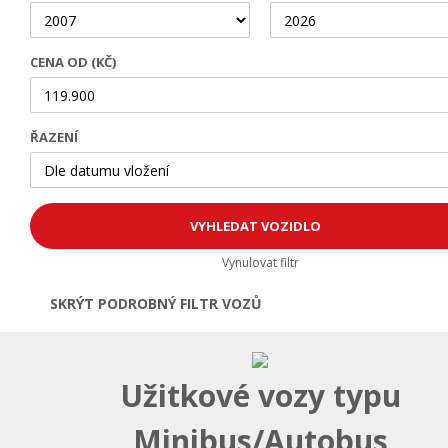
CENA OD (KČ)
ŘAZENÍ
Vynulovat filtr
SKRÝT PODROBNÝ FILTR VOZŮ
Otevřít | Zavřít filtr
Užitkové vozy typu
Minibus/Autobus