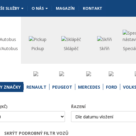
ŠE SLUŽBY
O NÁS
MAGAZÍN
KONTAKT
s/Autobus
Pickup
Sklápěč
Skříň
Speciá
Y ZNAČKY
RENAULT
PEUGEOT
MERCEDES
FORD
VOLK
(KČ)
ŘAZENÍ
SKRÝT PODROBNÝ FILTR VOZŮ
Otevřít | Zavřít filtr