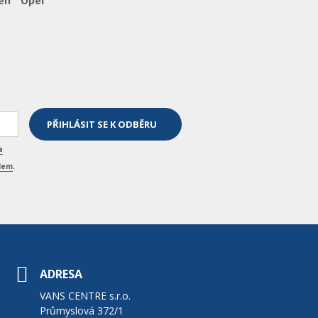
ën
Opel
a
elem
.
ADRESA
VANS CENTRE s.r.o.
Průmyslová 372/1