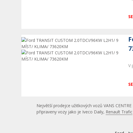
SE
F
7
V 
SE
Největší prodejce užitkových vozů VANS CENTRE s.r
připraveny vozy jako je Iveco Daily,
Renault Trafic