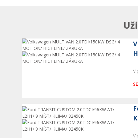
Uži
V
H
V 
SE
F
K
V 