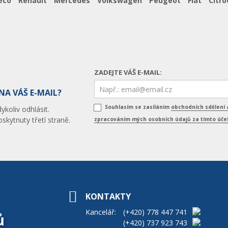
eco
Renault
Mercedes
Volkswagen
Peugeot
Fiat
Citro
ZADEJTE VÁŠ E-MAIL:
NA VÁŠ E-MAIL?
Souhlasím se zasíláním
obchodních sdělení 
koliv odhlásit.
skytnuty třetí straně.
zpracováním mých osobních údajů za tímto úč
KONTAKTY
Kancelář:
(+420)
778 447 741
ů
(+420)
737 923 743