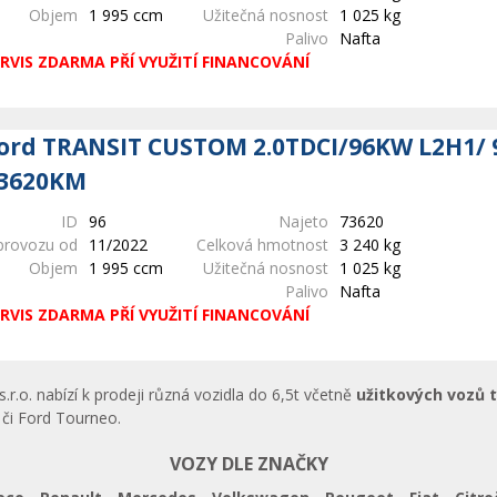
Objem
1 995 ccm
Užitečná nosnost
1 025 kg
Palivo
Nafta
RVIS ZDARMA PŘÍ VYUŽITÍ FINANCOVÁNÍ
ord TRANSIT CUSTOM 2.0TDCI/96KW L2H1/ 
3620KM
ID
96
Najeto
73620
provozu od
11/2022
Celková hmotnost
3 240 kg
Objem
1 995 ccm
Užitečná nosnost
1 025 kg
Palivo
Nafta
RVIS ZDARMA PŘÍ VYUŽITÍ FINANCOVÁNÍ
.o. nabízí k prodeji různá vozidla do 6,5t včetně
užitkových vozů 
či Ford Tourneo.
VOZY DLE ZNAČKY