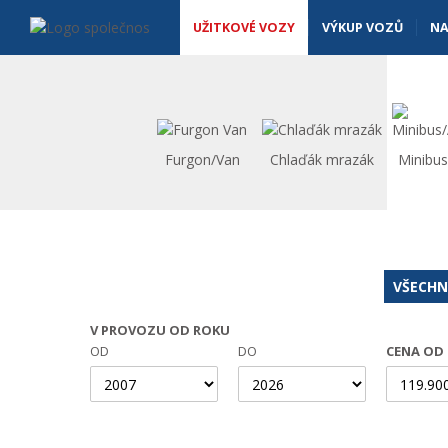
Užitkové vozy - Vanscentre
Navigace
UŽITKOVÉ VOZY
VÝKUP VOZŮ
NA
Furgon/Van
Chlaďák mrazák
Minibu
VŠECHN
V PROVOZU OD ROKU
OD
DO
CENA OD 