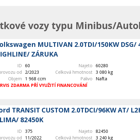
tkové vozy typu Minibus/Auto
olkswagen MULTIVAN 2.0TDI/150KW DSG/ 
IGHLINE/ ZÁRUKA
ID
60
Najeto
60280
provozu od
2/2023
Celková hmotnost
3 080 kg
Objem
1 968 ccm
Palivo
Nafta
RVIS ZDARMA PŘÍ VYUŽITÍ FINANCOVÁNÍ
ord TRANSIT CUSTOM 2.0TDCI/96KW AT/ L2H
LIMA/ 82450K
ID
375
Najeto
82450
provozu od
11/2022
Celková hmotnost
3 240 kg