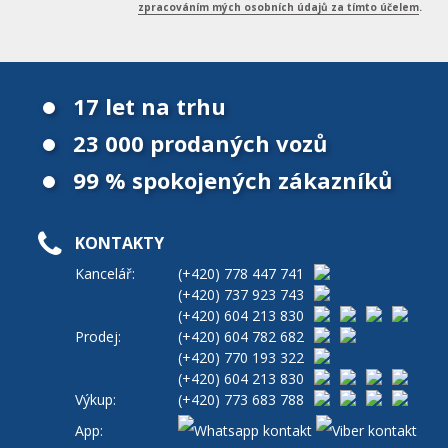
zpracováním mých osobních údajů za tímto účelem
.
17 let na trhu
23 000 prodaných vozů
99 % spokojených zákazníků
KONTAKTY
Kancelář:
(+420)
778 447 741
(+420)
737 923 743
(+420)
604 213 830
Prodej:
(+420)
604 782 682
(+420)
770 193 322
(+420)
604 213 830
Výkup:
(+420)
773 683 788
App: