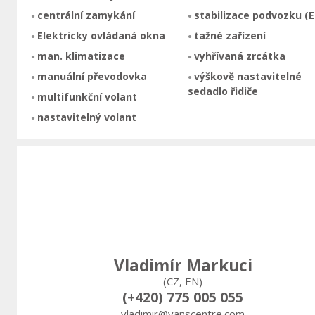
centrální zamykání
stabilizace podvozku (E
Elektricky ovládaná okna
tažné zařízení
man. klimatizace
vyhřívaná zrcátka
manuální převodovka
výškově nastavitelné
sedadlo řidiče
multifunkční volant
nastavitelný volant
Vladimír Markuci
(CZ, EN)
(+420) 775 005 055
vladimir@vanscentre.com