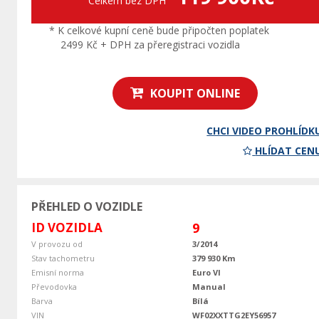
Celkem bez DPH
* K celkové kupní ceně bude připočten poplatek
2499 Kč + DPH za přeregistraci vozidla
KOUPIT ONLINE
CHCI VIDEO PROHLÍDK
HLÍDAT CEN
PŘEHLED O VOZIDLE
ID VOZIDLA
9
V provozu od
3/2014
Stav tachometru
379 930 Km
Emisní norma
Euro VI
Převodovka
Manual
Barva
Bílá
VIN
WF02XXTTG2EY56957