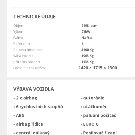
TECHNICKÉ ÚDAJE
Objem
2198 ccm
Výkon
74kW
Palivo
Nafta
Počet míst
6
Celková hmotnost
3100 Kg
Váha vozidla
1965 Kg
Užitečná nosnost
1135 Kg
1420 × 1715 × 1300
Ložná plocha (d×š×v)
VÝBAVA VOZIDLA
2 x airbag
autorádio
6 rychlostních stupňů
otáčkoměr
ABS
palubní počítač
airbag řidiče
EURO 6
centrál dálkový
Posilovač řízení