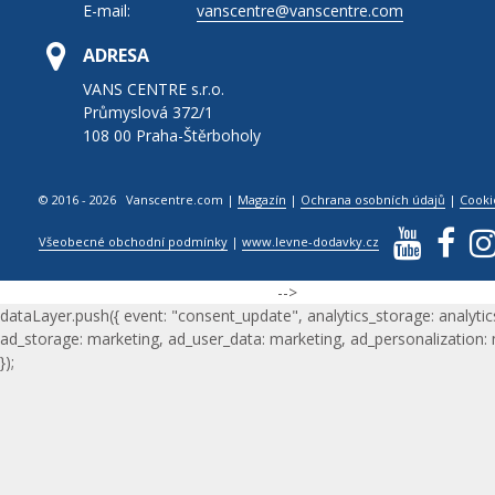
E-mail:
vanscentre@vanscentre.com
ADRESA
VANS CENTRE s.r.o.
Průmyslová 372/1
108 00 Praha-Štěrboholy
© 2016 - 2026 Vanscentre.com
|
Magazín
|
Ochrana osobních údajů
|
Cooki
Všeobecné obchodní podmínky
|
www.levne-dodavky.cz
-->
dataLayer.push({ event: "consent_update", analytics_storage: analytic
ad_storage: marketing, ad_user_data: marketing, ad_personalization:
});