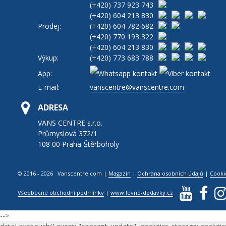
(+420)
737 923 743
(+420)
604 213 830
Prodej:
(+420)
604 782 682
(+420)
770 193 322
(+420)
604 213 830
Výkup:
(+420)
773 683 788
App:
E-mail:
vanscentre@vanscentre.com
ADRESA
VANS CENTRE s.r.o.
Průmyslová 372/1
108 00 Praha-Štěrboholy
© 2016 - 2026 Vanscentre.com
|
Magazín
|
Ochrana osobních údajů
|
Cooki
Všeobecné obchodní podmínky
|
www.levne-dodavky.cz
-->