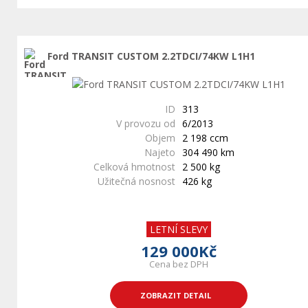
Ford TRANSIT CUSTOM 2.2TDCI/74KW L1H1
ID
313
V provozu od
6/2013
Objem
2 198 ccm
Najeto
304 490 km
Celková hmotnost
2 500 kg
Užitečná nosnost
426 kg
LETNÍ SLEVY
129 000Kč
Cena bez DPH
ZOBRAZIT DETAIL