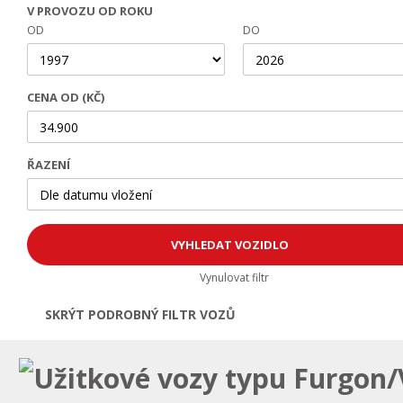
V PROVOZU OD ROKU
OD
DO
CENA OD (KČ)
ŘAZENÍ
Vynulovat filtr
SKRÝT PODROBNÝ FILTR VOZŮ
Otevřít | Zavřít filtr
Užitkové vozy typu Furgon