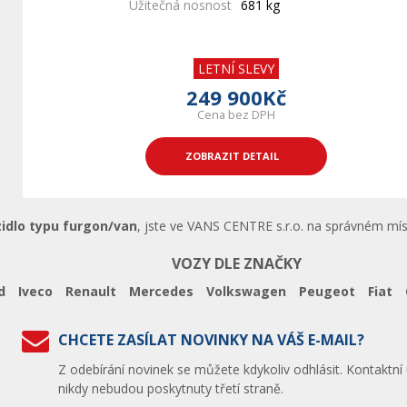
Užitečná nosnost
681 kg
LETNÍ SLEVY
249 900Kč
Cena bez DPH
ZOBRAZIT DETAIL
zidlo typu furgon/van
, jste ve VANS CENTRE s.r.o. na správném míst
VOZY DLE ZNAČKY
d
Iveco
Renault
Mercedes
Volkswagen
Peugeot
Fiat
CHCETE ZASÍLAT NOVINKY NA VÁŠ E-MAIL?
Z odebírání novinek se můžete kdykoliv odhlásit. Kontaktní
nikdy nebudou poskytnuty třetí straně.