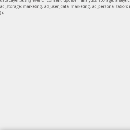
dataLayer.push({ event: "consent_update", analytics_storage: analytic
ad_storage: marketing, ad_user_data: marketing, ad_personalization:
});