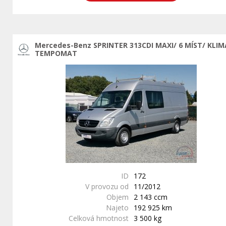
Mercedes-Benz SPRINTER 313CDI MAXI/ 6 MÍST/ KLIM
TEMPOMAT
ID
172
V provozu od
11/2012
Objem
2 143 ccm
Najeto
192 925 km
Celková hmotnost
3 500 kg