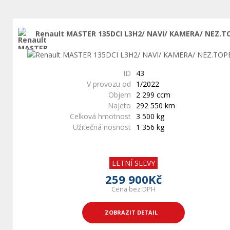
Renault MASTER 135DCI L3H2/ NAVI/ KAMERA/ NEZ.T
ID
43
V provozu od
1/2022
Objem
2 299 ccm
Najeto
292 550 km
Celková hmotnost
3 500 kg
Užitečná nosnost
1 356 kg
LETNÍ SLEVY
259 900Kč
Cena bez DPH
ZOBRAZIT DETAIL