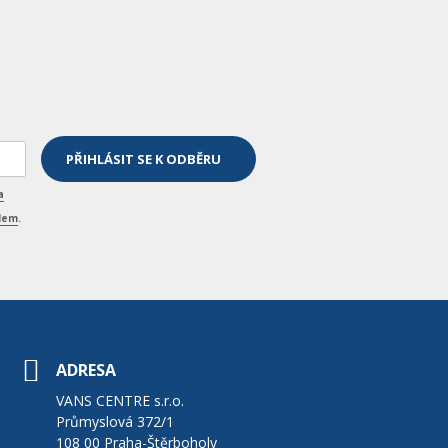
a
elem
.
ADRESA
VANS CENTRE s.r.o.
Průmyslová 372/1
108 00 Praha-Štěrboholy