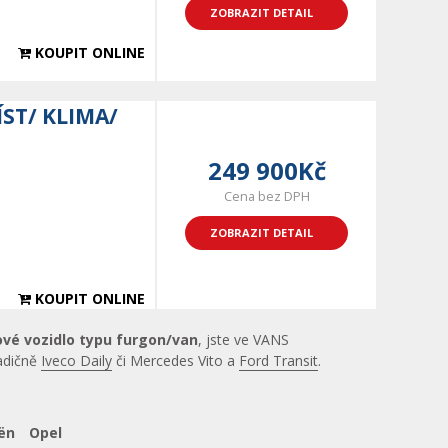
ZOBRAZIT DETAIL
KOUPIT ONLINE
ÍST/ KLIMA/
249 900Kč
Cena bez DPH
ZOBRAZIT DETAIL
KOUPIT ONLINE
ové vozidlo typu furgon/van
, jste ve VANS
radičně
Iveco Daily
či Mercedes Vito a
Ford Transit
.
ën
Opel