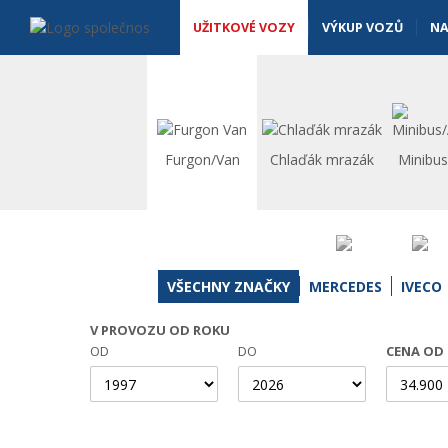
Užitkové vozy - Vanscentre
Navigace
UŽITKOVÉ VOZY
VÝKUP VOZŮ
NA
Furgon/Van
Chlaďák mrazák
Minibu
VŠECHNY ZNAČKY
MERCEDES
IVECO
V PROVOZU OD ROKU
OD
DO
CENA OD 