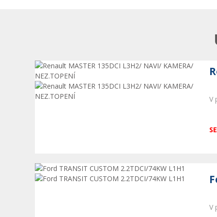
R
V 
SE
F
V 