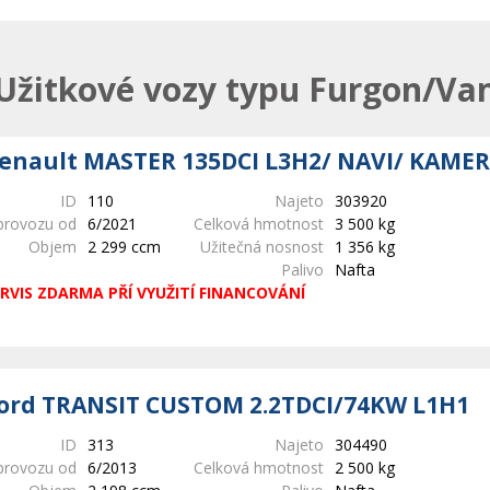
Užitkové vozy typu Furgon/Va
enault MASTER 135DCI L3H2/ NAVI/ KAMER
ID
110
Najeto
303920
provozu od
6/2021
Celková hmotnost
3 500 kg
Objem
2 299 ccm
Užitečná nosnost
1 356 kg
Palivo
Nafta
RVIS ZDARMA PŘÍ VYUŽITÍ FINANCOVÁNÍ
ord TRANSIT CUSTOM 2.2TDCI/74KW L1H1
ID
313
Najeto
304490
provozu od
6/2013
Celková hmotnost
2 500 kg