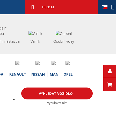
Podrobné
vyhledávání
Vyhledat
lní nástavba
Valník
Osobní vozy
AI
RENAULT
NISSAN
MAN
OPEL
Vynulovat filtr