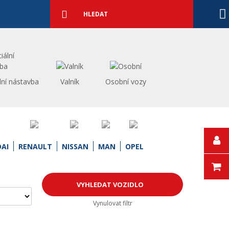
Podrobné
vyhledávání
Vyhledat
lní nástavba
Valník
Osobní vozy
AI
RENAULT
NISSAN
MAN
OPEL
Vynulovat filtr