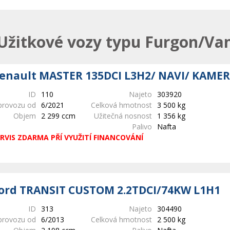
Užitkové vozy typu Furgon/Va
enault MASTER 135DCI L3H2/ NAVI/ KAMER
ID
110
Najeto
303920
provozu od
6/2021
Celková hmotnost
3 500 kg
Objem
2 299 ccm
Užitečná nosnost
1 356 kg
Palivo
Nafta
RVIS ZDARMA PŘÍ VYUŽITÍ FINANCOVÁNÍ
ord TRANSIT CUSTOM 2.2TDCI/74KW L1H1
ID
313
Najeto
304490
provozu od
6/2013
Celková hmotnost
2 500 kg