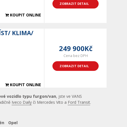
ZOBRAZIT DETAIL
KOUPIT ONLINE
ÍST/ KLIMA/
249 900Kč
Cena bez DPH
ZOBRAZIT DETAIL
KOUPIT ONLINE
ové vozidlo typu furgon/van
, jste ve VANS
radičně
Iveco Daily
či Mercedes Vito a
Ford Transit
.
ën
Opel