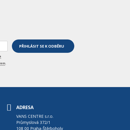
a
elem
.
ADRESA
VANS CENTRE s.r.o.
Průmyslová 372/1
108 00 Praha-Štěrboholy