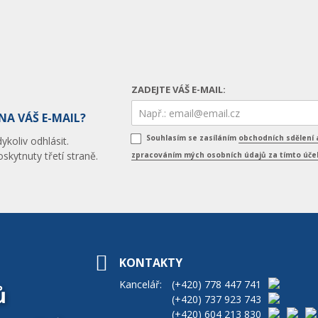
ZADEJTE VÁŠ E-MAIL:
NA VÁŠ E-MAIL?
Souhlasím se zasíláním
obchodních sdělení 
koliv odhlásit.
skytnuty třetí straně.
zpracováním mých osobních údajů za tímto úč
KONTAKTY
Kancelář:
(+420)
778 447 741
ů
(+420)
737 923 743
(+420)
604 213 830