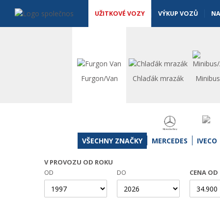
Užitkové vozy - Vanscentre
Navigace
UŽITKOVÉ VOZY
VÝKUP VOZŮ
NA
Furgon/Van
Chlaďák mrazák
Minibu
VŠECHNY ZNAČKY
MERCEDES
IVECO
V PROVOZU OD ROKU
OD
DO
CENA OD 