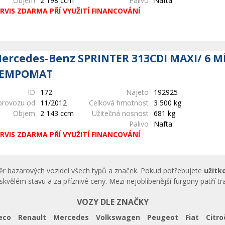
Objem
2 198 ccm
Palivo
Nafta
RVIS ZDARMA PŘÍ VYUŽITÍ FINANCOVÁNÍ
ercedes-Benz SPRINTER 313CDI MAXI/ 6 M
EMPOMAT
ID
172
Najeto
192925
provozu od
11/2012
Celková hmotnost
3 500 kg
Objem
2 143 ccm
Užitečná nosnost
681 kg
Palivo
Nafta
RVIS ZDARMA PŘÍ VYUŽITÍ FINANCOVÁNÍ
běr bazarových vozidel všech typů a značek. Pokud potřebujete
užitk
skvělém stavu a za příznivé ceny. Mezi nejoblíbenější furgony patří t
VOZY DLE ZNAČKY
eco
Renault
Mercedes
Volkswagen
Peugeot
Fiat
Citro