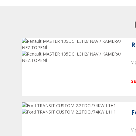
R
V 
SE
F
V 