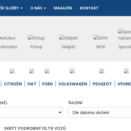
ŠE SLUŽBY
O NÁS
MAGAZÍN
KONTAKT
s/Autobus
Pickup
Sklápěč
Skříň
Speciá
CITROËN
FIAT
FORD
VOLKSWAGEN
PEUGEOT
HYUND
(KČ)
ŘAZENÍ
SKRÝT PODROBNÝ FILTR VOZŮ
Otevřít | Zavřít filtr