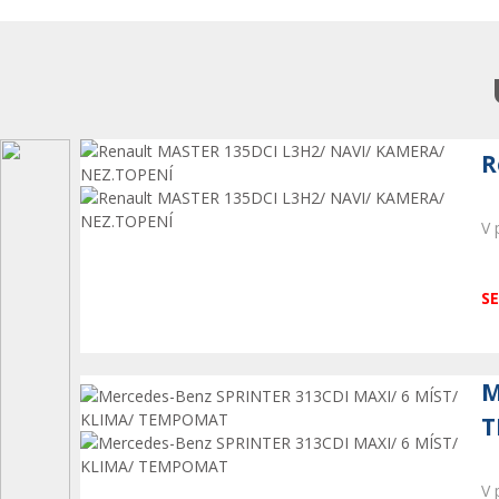
R
V 
SE
M
T
V 