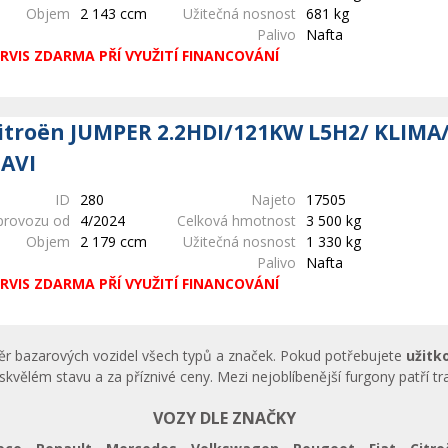
Objem
2 143 ccm
Užitečná nosnost
681 kg
Palivo
Nafta
RVIS ZDARMA PŘÍ VYUŽITÍ FINANCOVÁNÍ
itroën JUMPER 2.2HDI/121KW L5H2/ KLIMA
AVI
ID
280
Najeto
17505
provozu od
4/2024
Celková hmotnost
3 500 kg
Objem
2 179 ccm
Užitečná nosnost
1 330 kg
Palivo
Nafta
RVIS ZDARMA PŘÍ VYUŽITÍ FINANCOVÁNÍ
běr bazarových vozidel všech typů a značek. Pokud potřebujete
užitk
skvělém stavu a za příznivé ceny. Mezi nejoblíbenější furgony patří t
VOZY DLE ZNAČKY