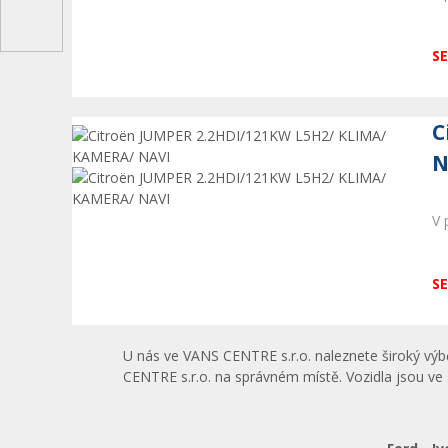
SE
C
N
V 
SE
U nás ve VANS CENTRE s.r.o.
naleznete široký vý
CENTRE s.r.o. na správném místě. Vozidla jsou ve 