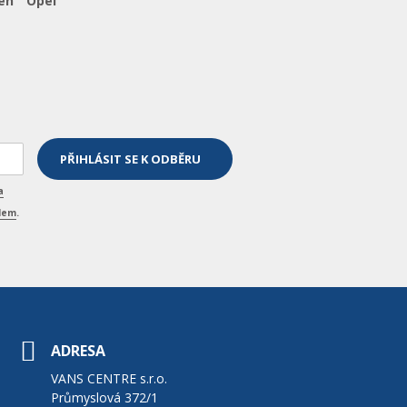
ën
Opel
a
elem
.
ADRESA
VANS CENTRE s.r.o.
Průmyslová 372/1