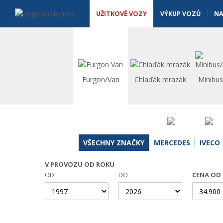
Užitkové vozy - Vanscentre
Navigace
UŽITKOVÉ VOZY
VÝKUP VOZŮ
NA
Furgon/Van
Chlaďák mrazák
Minibu
VŠECHNY ZNAČKY
MERCEDES
IVECO
V PROVOZU OD ROKU
OD
DO
CENA OD 