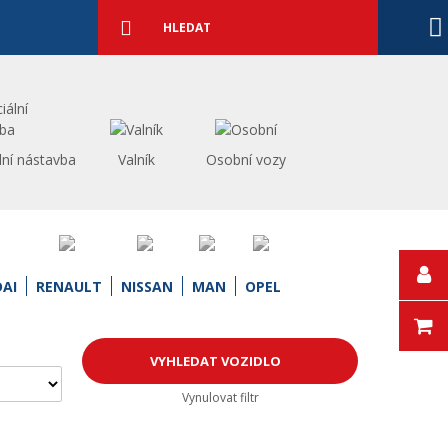
Podrobné
vyhledávání
Vyhledat
lní nástavba
Valník
Osobní vozy
AI
RENAULT
NISSAN
MAN
OPEL
Vynulovat filtr