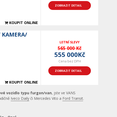
ZOBRAZIT DETAIL
KOUPIT ONLINE
/ KAMERA/
LETNÍ SLEVY
565 000 Kč
555 000Kč
Cena bez DPH
ZOBRAZIT DETAIL
KOUPIT ONLINE
ové vozidlo typu furgon/van
, jste ve VANS
radičně
Iveco Daily
či Mercedes Vito a
Ford Transit
.