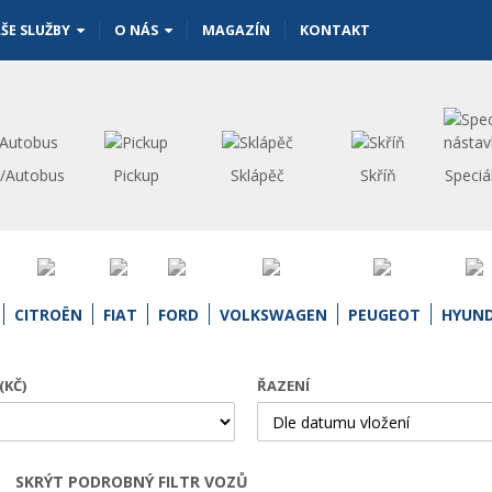
ŠE SLUŽBY
O NÁS
MAGAZÍN
KONTAKT
s/Autobus
Pickup
Sklápěč
Skříň
Speciá
CITROËN
FIAT
FORD
VOLKSWAGEN
PEUGEOT
HYUND
(KČ)
ŘAZENÍ
SKRÝT PODROBNÝ FILTR VOZŮ
Otevřít | Zavřít filtr