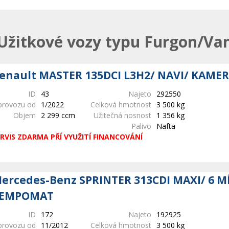
Užitkové vozy typu Furgon/Va
enault MASTER 135DCI L3H2/ NAVI/ KAMER
ID
43
Najeto
292550
provozu od
1/2022
Celková hmotnost
3 500 kg
Objem
2 299 ccm
Užitečná nosnost
1 356 kg
Palivo
Nafta
RVIS ZDARMA PŘÍ VYUŽITÍ FINANCOVÁNÍ
ercedes-Benz SPRINTER 313CDI MAXI/ 6 M
EMPOMAT
ID
172
Najeto
192925
provozu od
11/2012
Celková hmotnost
3 500 kg