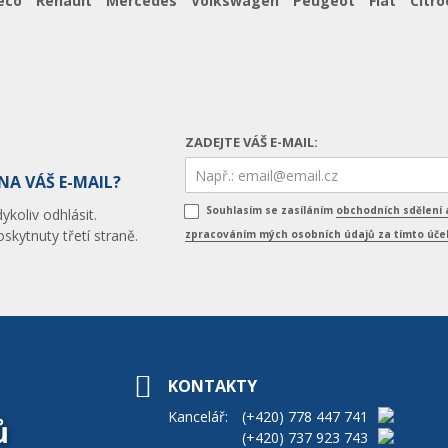
eco
Renault
Mercedes
Volkswagen
Peugeot
Fiat
Citro
ZADEJTE VÁŠ E-MAIL:
NA VÁŠ E-MAIL?
Souhlasím se zasíláním
obchodních sdělení 
koliv odhlásit.
skytnuty třetí straně.
zpracováním mých osobních údajů za tímto úč
KONTAKTY
Kancelář:
(+420)
778 447 741
ů
(+420)
737 923 743