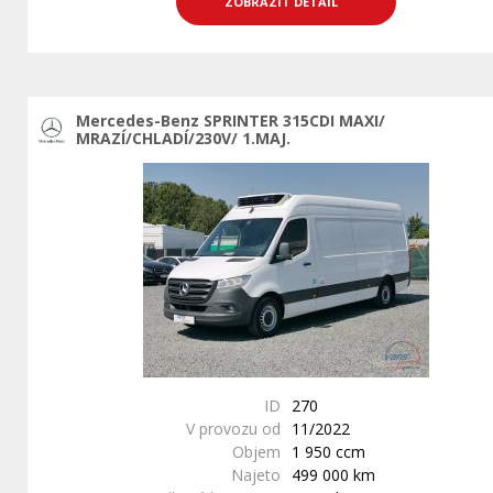
ZOBRAZIT DETAIL
Mercedes-Benz SPRINTER 315CDI MAXI/
MRAZÍ/CHLADÍ/230V/ 1.MAJ.
ID
270
V provozu od
11/2022
Objem
1 950 ccm
Najeto
499 000 km