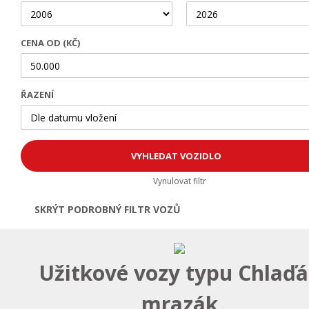
CENA OD (KČ)
ŘAZENÍ
Vynulovat filtr
SKRÝT PODROBNÝ FILTR VOZŮ
Otevřít | Zavřít filtr
Užitkové vozy typu Chlaď
mrazák