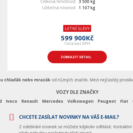
Celková hmotnost
3 500 kg
Užitečná nosnost
1 107 kg
LETNÍ SLEVY
599 900Kč
Cena bez DPH
ZOBRAZIT DETAIL
pu chlaďák nebo mrazák
od různých značek. Mezi nejčastěji prodáv
VOZY DLE ZNAČKY
d
Iveco
Renault
Mercedes
Volkswagen
Peugeot
Fiat
CHCETE ZASÍLAT NOVINKY NA VÁŠ E-MAIL?
Z odebírání novinek se můžete kdykoliv odhlásit. Kontaktní
nikdy nebudou poskytnuty třetí straně.