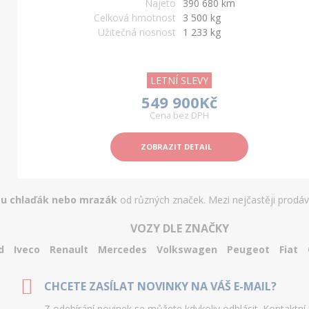
Najeto
390 680 km
Celková hmotnost
3 500 kg
Užitečná nosnost
1 233 kg
LETNÍ SLEVY
549 900Kč
Cena bez DPH
ZOBRAZIT DETAIL
pu chlaďák nebo mrazák
od různých značek. Mezi nejčastěji prodáv
VOZY DLE ZNAČKY
d
Iveco
Renault
Mercedes
Volkswagen
Peugeot
Fiat
CHCETE ZASÍLAT NOVINKY NA VÁŠ E-MAIL?
Z odebírání novinek se můžete kdykoliv odhlásit. Kontaktní