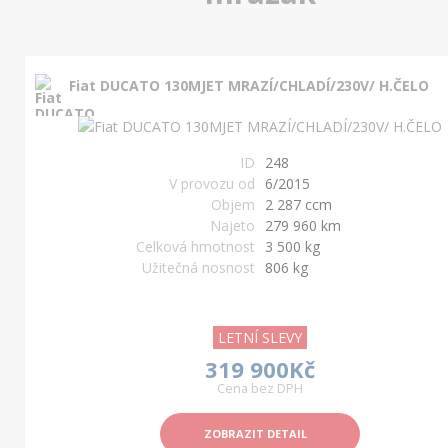
Fiat DUCATO 130MJET MRAZÍ/CHLADÍ/230V/ H.ČELO
ID
248
V provozu od
6/2015
Objem
2 287 ccm
Najeto
279 960 km
Celková hmotnost
3 500 kg
Užitečná nosnost
806 kg
LETNÍ SLEVY
319 900Kč
Cena bez DPH
ZOBRAZIT DETAIL