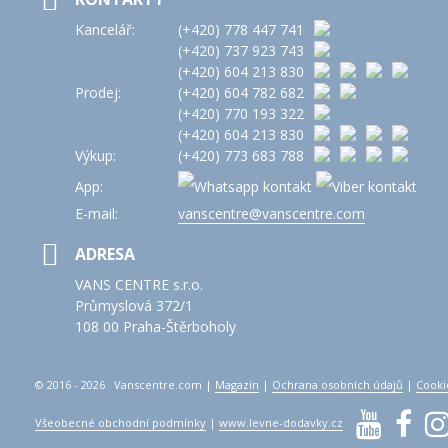
Kancelář:
(+420)
778 447 741
(+420)
737 923 743
(+420)
604 213 830
Prodej:
(+420)
604 782 682
(+420)
770 193 322
(+420)
604 213 830
Výkup:
(+420)
773 683 788
App:
E-mail:
vanscentre@vanscentre.com
ADRESA
VANS CENTRE s.r.o.
Průmyslová 372/1
108 00 Praha-Štěrboholy
© 2016 - 2026 Vanscentre.com
|
Magazín
|
Ochrana osobních údajů
|
Cooki
Všeobecné obchodní podmínky
|
www.levne-dodavky.cz