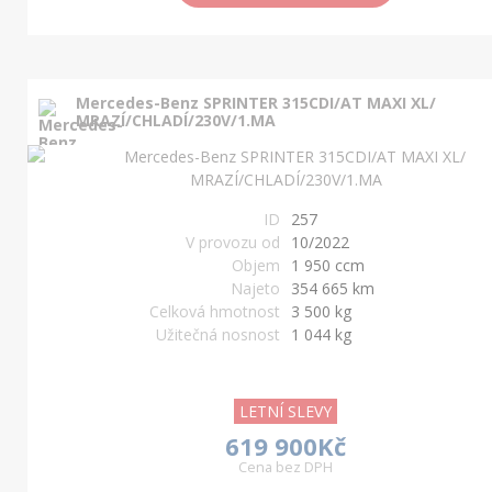
Mercedes-Benz SPRINTER 315CDI/AT MAXI XL/
MRAZÍ/CHLADÍ/230V/1.MA
ID
257
V provozu od
10/2022
Objem
1 950 ccm
Najeto
354 665 km
Celková hmotnost
3 500 kg
Užitečná nosnost
1 044 kg
LETNÍ SLEVY
619 900Kč
Cena bez DPH