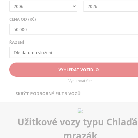
CENA OD (KČ)
ŘAZENÍ
Vynulovat filtr
SKRÝT PODROBNÝ FILTR VOZŮ
Otevřít | Zavřít filtr
Užitkové vozy typu Chlaď
mrazák