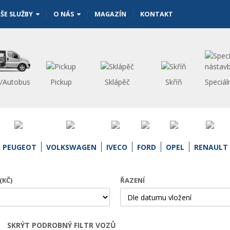
ŠE SLUŽBY
O NÁS
MAGAZÍN
KONTAKT
s/Autobus
Pickup
Sklápěč
Skříň
Speciál
PEUGEOT
VOLKSWAGEN
IVECO
FORD
OPEL
RENAULT
(KČ)
ŘAZENÍ
SKRÝT PODROBNÝ FILTR VOZŮ
Otevřít | Zavřít filtr