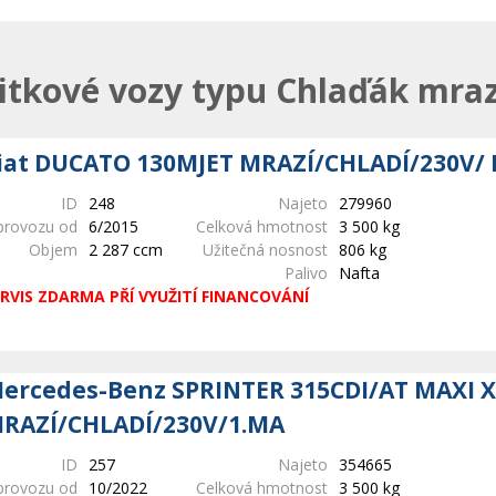
itkové vozy typu Chlaďák mra
iat DUCATO 130MJET MRAZÍ/CHLADÍ/230V/ 
ID
248
Najeto
279960
provozu od
6/2015
Celková hmotnost
3 500 kg
Objem
2 287 ccm
Užitečná nosnost
806 kg
Palivo
Nafta
RVIS ZDARMA PŘÍ VYUŽITÍ FINANCOVÁNÍ
ercedes-Benz SPRINTER 315CDI/AT MAXI X
RAZÍ/CHLADÍ/230V/1.MA
ID
257
Najeto
354665
provozu od
10/2022
Celková hmotnost
3 500 kg