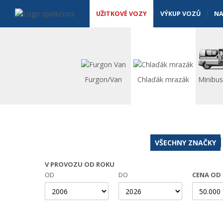
Užitkové vozy - Vanscentre
Navigace
UŽITKOVÉ VOZY
VÝKUP VOZŮ
NA
Furgon/Van
Chlaďák mrazák
Minibu
VŠECHNY ZNAČKY
V PROVOZU OD ROKU
OD
DO
CENA OD 