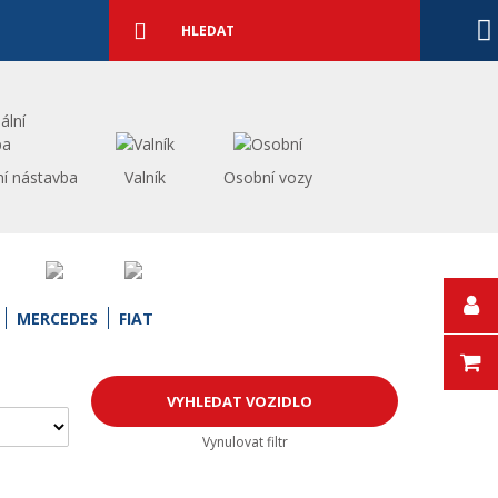
Podrobné
vyhledávání
Vyhledat
ní nástavba
Valník
Osobní vozy
MERCEDES
FIAT
Vynulovat filtr