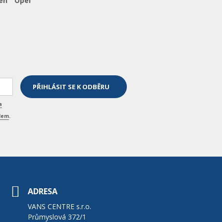
ën
Opel
a
elem
.
ADRESA
VANS CENTRE s.r.o.
Průmyslová 372/1