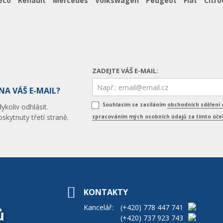
eco
Renault
Mercedes
Volkswagen
Peugeot
Fiat
Citro
ZADEJTE VÁŠ E-MAIL:
NA VÁŠ E-MAIL?
Souhlasím se zasíláním
obchodních sdělení 
koliv odhlásit.
skytnuty třetí straně.
zpracováním mých osobních údajů za tímto úč
KONTAKTY
Kancelář:
(+420)
778 447 741
ů
(+420)
737 923 743