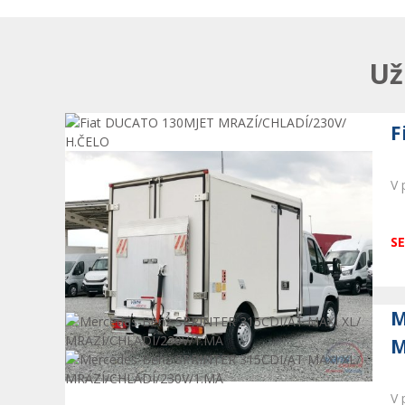
Už
F
V 
SE
M
M
V 