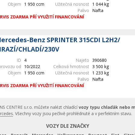
Objem
1 950 ccm
Užitečná nosnost
1 044 kg
Palivo
Nafta
RVIS ZDARMA PŘÍ VYUŽITÍ FINANCOVÁNÍ
ercedes-Benz SPRINTER 315CDI L2H2/
RAZÍ/CHLADÍ/230V
ID
4
Najeto
390680
provozu od
10/2022
Celková hmotnost
3 500 kg
Objem
1 950 ccm
Užitečná nosnost
1 233 kg
Palivo
Nafta
RVIS ZDARMA PŘÍ VYUŽITÍ FINANCOVÁNÍ
NS CENTRE s.r.o. můžete nalézt chladící
vozy typu chlaďák nebo 
rcedes
. Všechny vozy jsou pečlivě prohlédnuté a v perfektním stavu.
VOZY DLE ZNAČKY