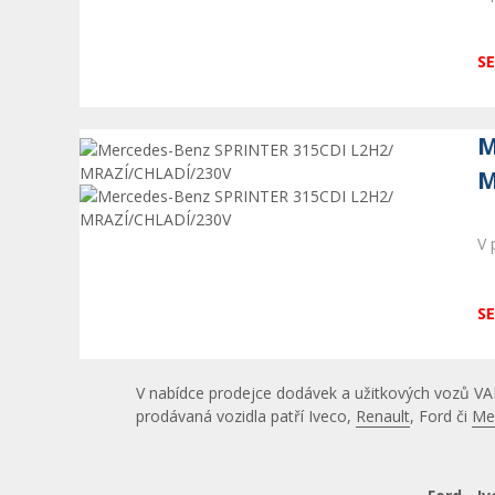
SE
M
M
V 
SE
V nabídce prodejce dodávek a užitkových vozů VA
prodávaná vozidla patří Iveco,
Renault
, Ford či
Me