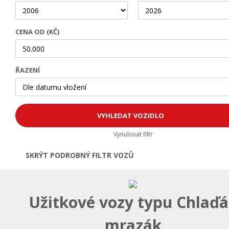
CENA OD (KČ)
ŘAZENÍ
Vynulovat filtr
SKRÝT PODROBNÝ FILTR VOZŮ
Otevřít | Zavřít filtr
Užitkové vozy typu Chlaď
mrazák