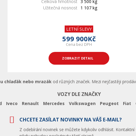
Celková hmotnost
3 500 kg
Užitečná nosnost
1 107 kg
LETNÍ SLEVY
599 900Kč
Cena bez DPH
ZOBRAZIT DETAIL
pu chlaďák nebo mrazák
od různých značek. Mezi nejčastěji prodáv
VOZY DLE ZNAČKY
d
Iveco
Renault
Mercedes
Volkswagen
Peugeot
Fiat
CHCETE ZASÍLAT NOVINKY NA VÁŠ E-MAIL?
Z odebírání novinek se můžete kdykoliv odhlásit. Kontaktní
nikdy nebudou poskytnuty třetí straně.