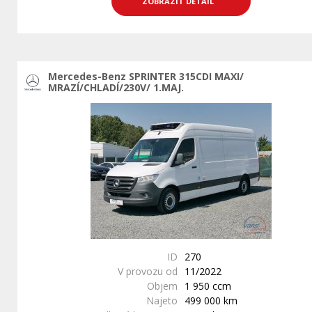
ZOBRAZIT DETAIL
Mercedes-Benz SPRINTER 315CDI MAXI/
MRAZÍ/CHLADÍ/230V/ 1.MAJ.
ID
270
V provozu od
11/2022
Objem
1 950 ccm
Najeto
499 000 km