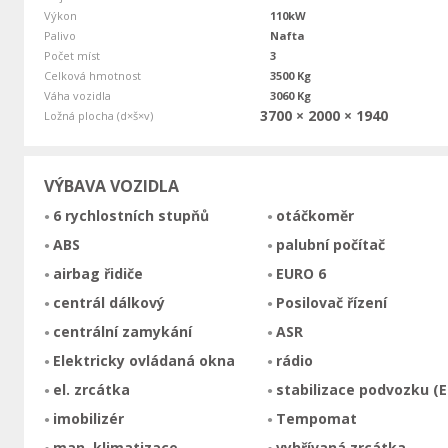
Výkon
110kW
Palivo
Nafta
Počet míst
3
Celková hmotnost
3500 Kg
Váha vozidla
3060 Kg
3700 × 2000 × 1940
Ložná plocha (d×š×v)
VÝBAVA VOZIDLA
6 rychlostních stupňů
otáčkoměr
ABS
palubní počítač
airbag řidiče
EURO 6
centrál dálkový
Posilovač řízení
centrální zamykání
ASR
Elektricky ovládaná okna
rádio
el. zrcátka
stabilizace podvozku (E
imobilizér
Tempomat
man. klimatizace
vyhřívaná zrcátka