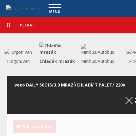
Užitkové vozy - Vanscentre
Navigace
MENU
Podrobné
UŽITKOVÉ VOZY
vyhledávání
Vyhledat
VÝKUP VOZŮ
ÚVĚR ZDARMA
NÁŠ TÝM
MAGAZÍN
ZÁRUKA NA OJETÉ VOZY
NAŠE VIDEA
KONTAKT
Furgon/Van
Chlaďák mrazák
Minibus/Autobus
Pic
CENÍK SLUŽEB
REFERENCE
CO NABÍZÍME
Iveco DAILY 50C15/3.0 MRAZÍ/CHLADÍ/ 7 PALET/ 220V
ONLINE VIDEO PROHLÍDKY
UPLATNĚNÍ VAD
Zobrazit video