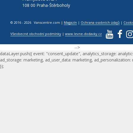
108 00 Praha-Štěrboholy
© 2016 - 2026 Vanscentre.com
|
Magazín
|
Ochrana osobních údajů
|
Cooki
Všeobecné obchodní podmínky
|
www.levne-dodavky.cz
-->
dataLayer.push({ event: "consent_update", analytics_storage: analytic
ad_storage: marketing, ad_user_data: marketing, ad_personalization:
});