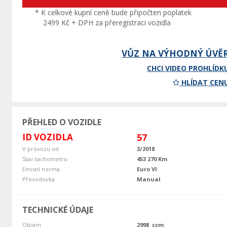
* K celkové kupní ceně bude připočten poplatek
2499 Kč + DPH za přeregistraci vozidla
VŮZ NA VÝHODNÝ ÚVĚ
CHCI VIDEO PROHLÍDK
HLÍDAT CEN
PŘEHLED O VOZIDLE
ID VOZIDLA
57
V provozu od
3/2018
Stav tachometru
453 270 Km
Emisní norma
Euro VI
Převodovka
Manual
TECHNICKÉ ÚDAJE
Objem
2998 ccm