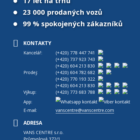
17 let na trhu
23 000 prodaných vozů
99 % spokojených zákazníků
KONTAKTY
Kancelář:
(+420)
778 447 741
(+420)
737 923 743
(+420)
604 213 830
Prodej:
(+420)
604 782 682
(+420)
770 193 322
(+420)
604 213 830
Výkup:
(+420)
773 683 788
App:
E-mail:
vanscentre@vanscentre.com
ADRESA
VANS CENTRE s.r.o.
Průmyslová 372/1