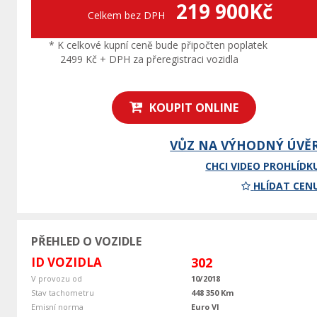
219 900Kč
Celkem bez DPH
* K celkové kupní ceně bude připočten poplatek
2499 Kč + DPH za přeregistraci vozidla
KOUPIT ONLINE
VŮZ NA VÝHODNÝ ÚVĚ
CHCI VIDEO PROHLÍDK
HLÍDAT CEN
PŘEHLED O VOZIDLE
ID VOZIDLA
302
V provozu od
10/2018
Stav tachometru
448 350 Km
Emisní norma
Euro VI