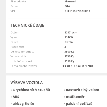
Převodovka
Manual
Barva
Bílá
VIN
ZCFC135B705238414
TECHNICKÉ ÚDAJE
Objem
2287 ccm
Výkon
114kW
Palivo
Nafta
Počet míst
3
Celková hmotnost
3500 Kg
Váha vozidla
2330 Kg
Užitečná nosnost
1170 Kg
3330 × 1640 × 1780
Ložná plocha (d×š×v)
VÝBAVA VOZIDLA
6 rychlostních stupňů
nastavitelný volant
ABS
otáčkoměr
airbag řidiče
palubní počítač