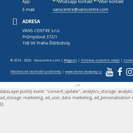
App:
E-mail:
vanscentre@vanscentre.com
ADRESA
VANS CENTRE s.r.o.
Průmyslová 372/1
108 00 Praha-Štěrboholy
© 2016 - 2026 Vanscentre.com
|
Magazín
|
Ochrana osobních údajů
|
Cooki
Všeobecné obchodní podmínky
|
www.levne-dodavky.cz
-->
dataLayer.push({ event: "consent_update", analytics_storage: analytic
ad_storage: marketing, ad_user_data: marketing, ad_personalization:
});