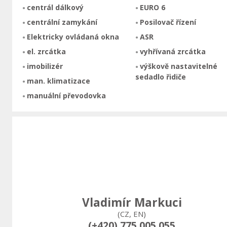
centrál dálkový
EURO 6
centrální zamykání
Posilovač řízení
Elektricky ovládaná okna
ASR
el. zrcátka
vyhřívaná zrcátka
imobilizér
výškově nastavitelné
sedadlo řidiče
man. klimatizace
manuální převodovka
Vladimír Markuci
(CZ, EN)
(+420) 775 005 055