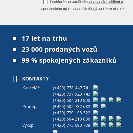
Souhlasím se zasíláním
obchodních sdělení a
zpracováním mých osobních údajů za tímto účelem
.
17 let na trhu
23 000 prodaných vozů
99 % spokojených zákazníků
KONTAKTY
Kancelář:
(+420)
778 447 741
(+420)
737 923 743
(+420)
604 213 830
Prodej:
(+420)
604 782 682
(+420)
770 193 322
(+420)
604 213 830
Výkup:
(+420)
773 683 788