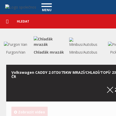
Užitkové vozy - Vanscentre
Navigace
MENU
Podrobné
UŽITKOVÉ VOZY
vyhledávání
Vyhledat
VÝKUP VOZŮ
ÚVĚR ZDARMA
NÁŠ TÝM
MAGAZÍN
ZÁRUKA NA OJETÉ VOZY
NAŠE VIDEA
KONTAKT
Furgon/Van
Chlaďák mrazák
Minibus/Autobus
Pic
CENÍK SLUŽEB
REFERENCE
CO NABÍZÍME
Volkswagen CADDY 2.0TDI/75KW MRAZÍ/CHLADÍ/TOPÍ/ 23
ČR
ONLINE VIDEO PROHLÍDKY
UPLATNĚNÍ VAD
Zobrazit video