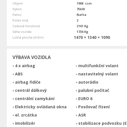
Objem
1968 ccm
Výkon
75kW
Palivo
Nafta
Počet míst
2
Celková hmotnost
2161 Kg
Váha vozidla
1736 Kg
1470 × 1340 × 1090
Ložná plocha (d×š×v)
VÝBAVA VOZIDLA
4 x airbag
multifunkční volant
ABS
nastavitelný volant
airbag řidiče
autorádio
centrál dálkový
palubní počítač
centrální zamykání
EURO 6
Elektricky ovládaná okna
Posilovač řízení
el. zrcátka
ASR
imobilizér
stabilizace podvozku (E