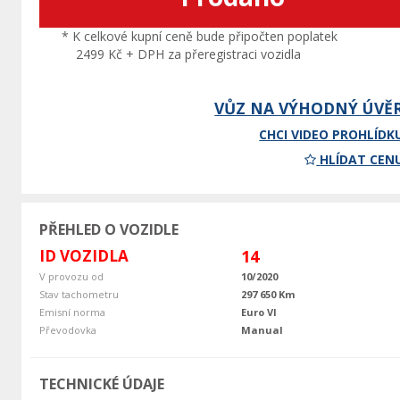
* K celkové kupní ceně bude připočten poplatek
2499 Kč + DPH za přeregistraci vozidla
VŮZ NA VÝHODNÝ ÚVĚ
CHCI VIDEO PROHLÍDK
HLÍDAT CEN
PŘEHLED O VOZIDLE
ID VOZIDLA
14
V provozu od
10/2020
Stav tachometru
297 650 Km
Emisní norma
Euro VI
Převodovka
Manual
TECHNICKÉ ÚDAJE