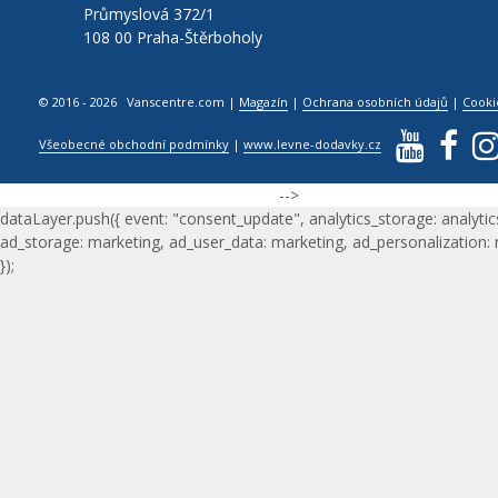
Průmyslová 372/1
108 00 Praha-Štěrboholy
© 2016 - 2026 Vanscentre.com
|
Magazín
|
Ochrana osobních údajů
|
Cooki
Všeobecné obchodní podmínky
|
www.levne-dodavky.cz
-->
dataLayer.push({ event: "consent_update", analytics_storage: analytic
ad_storage: marketing, ad_user_data: marketing, ad_personalization:
});