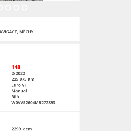
Následující
NAVIGACE, MĚCHY
148
2/2022
225 975 Km
Euro VI
Manual
Bílá
W0VVS2604MB272893
2299 ccm