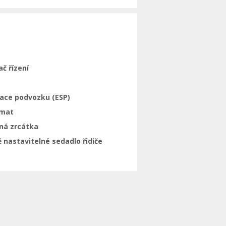
ač řízení
zace podvozku (ESP)
mat
ná zrcátka
 nastavitelné sedadlo řidiče