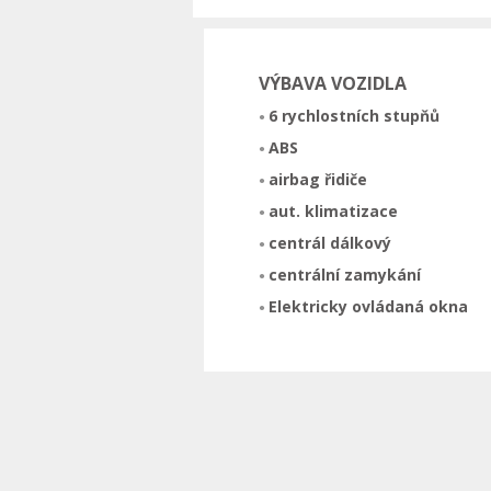
VÝBAVA VOZIDLA
6 rychlostních stupňů
ABS
airbag řidiče
aut. klimatizace
centrál dálkový
centrální zamykání
Elektricky ovládaná okna