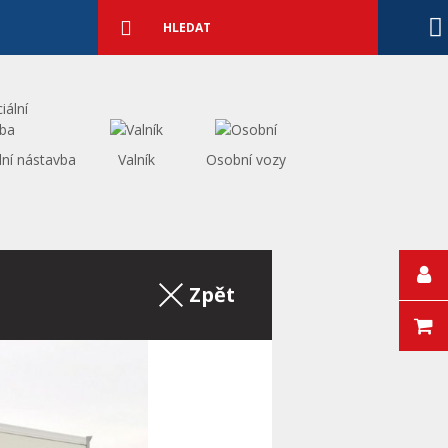
Podrobné
vyhledávání
Vyhledat
lní nástavba
Valník
Osobní vozy
Zpět na výpis