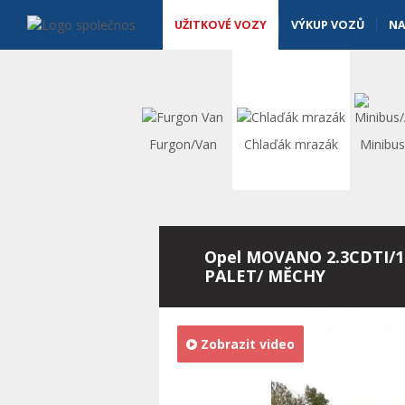
Užitkové vozy - Vanscentre
Navigace
UŽITKOVÉ VOZY
VÝKUP VOZŮ
NA
Furgon/Van
Chlaďák mrazák
Minibu
Opel MOVANO 2.3CDTI/1
PALET/ MĚCHY
Zobrazit video