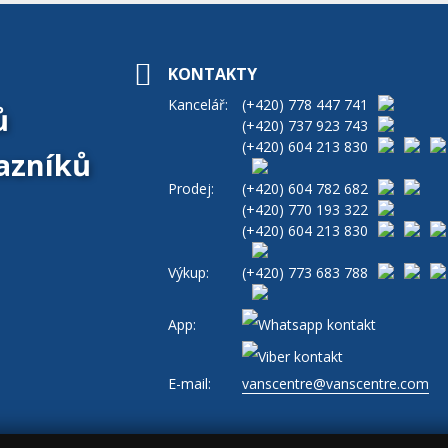
KONTAKTY
Kancelář:
(+420)
778 447 741
ů
(+420)
737 923 743
(+420)
604 213 830
azníků
Prodej:
(+420)
604 782 682
(+420)
770 193 322
(+420)
604 213 830
Výkup:
(+420)
773 683 788
App:
E-mail:
vanscentre@vanscentre.com