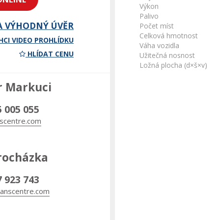
Výkon
Palivo
A VÝHODNÝ ÚVĚR
Počet míst
Celková hmotnost
HCI VIDEO PROHLÍDKU
Váha vozidla
HLÍDAT CENU
Užitečná nosnost
Ložná plocha (d×š×v)
r Markuci
5 005 055
scentre.com
rocházka
7 923 743
anscentre.com