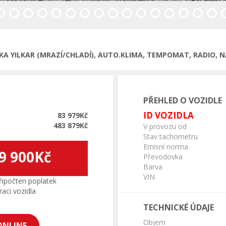
TKA YILKAR (MRAZÍ/CHLADÍ), AUTO.KLIMA, TEMPOMAT, RADIO, 
PŘEHLED O VOZIDLE
ID VOZIDLA
83 979Kč
483 879Kč
V provozu od
Stav tachometru
Emisní norma
9 900Kč
Převodovka
Barva
VIN
ipočten poplatek
aci vozidla
TECHNICKÉ ÚDAJE
Objem
ONLINE