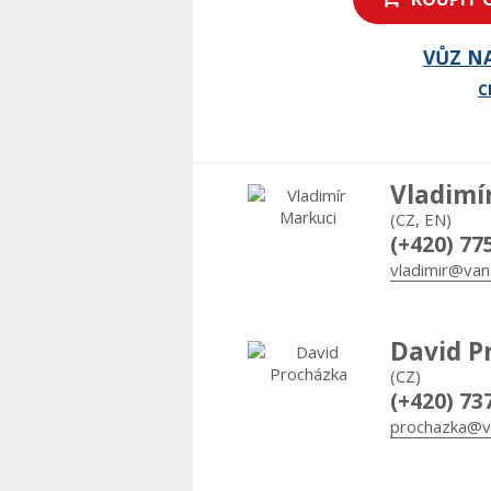
VŮZ N
C
Vladimí
(CZ, EN)
(+420) 77
vladimir@van
David P
(CZ)
(+420) 73
prochazka@v