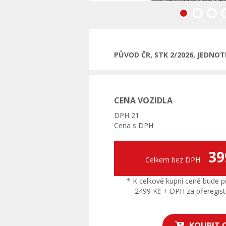
Předchozí
PŮVOD ČR, STK 2/2026, JEDNO
CENA VOZIDLA
DPH 21
Cena s DPH
39
Celkem bez DPH
* K celkové kupní ceně bude př
2499 Kč + DPH za přeregistr
KOUPIT 