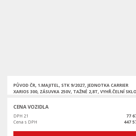
Předchozí
PŮVOD ČR, 1.MAJITEL, STK 9/2027, JEDNOTKA CARRIER
XARIOS 300, ZÁSUVKA 250V, TAŽNÉ 2,8T, VYHŘ.ČELNÍ SKL
CENA VOZIDLA
DPH 21
77 6
Cena s DPH
447 5