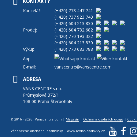
KONTAKTY
Kancelář:
(+420)
778 447 741
(+420)
737 923 743
(+420)
604 213 830
Prodej:
(+420)
604 782 682
(+420)
770 193 322
(+420)
604 213 830
Výkup:
(+420)
773 683 788
App:
E-mail:
vanscentre@vanscentre.com
ADRESA
VANS CENTRE s.r.o.
Průmyslová 372/1
108 00 Praha-Štěrboholy
© 2016 - 2026 Vanscentre.com
|
Magazín
|
Ochrana osobních údajů
|
Cooki
Všeobecné obchodní podmínky
|
www.levne-dodavky.cz