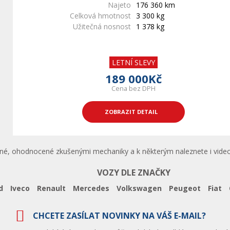
Najeto
176 360 km
Celková hmotnost
3 300 kg
Užitečná nosnost
1 378 kg
LETNÍ SLEVY
189 000Kč
Cena bez DPH
ZOBRAZIT DETAIL
cené, ohodnocené zkušenými mechaniky a k některým naleznete i vide
VOZY DLE ZNAČKY
d
Iveco
Renault
Mercedes
Volkswagen
Peugeot
Fiat
CHCETE ZASÍLAT NOVINKY NA VÁŠ E-MAIL?