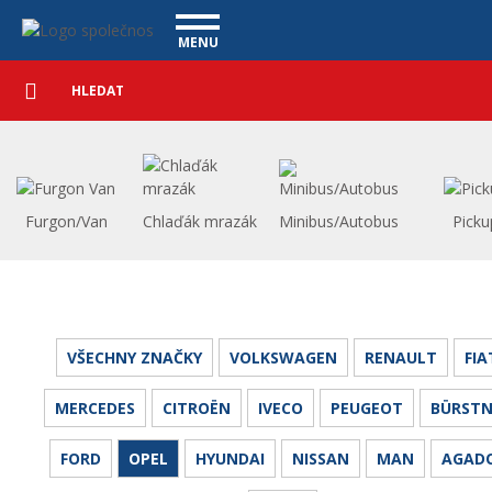
Užitkové vozy - Vanscentre
Navigace
MENU
Podrobné
UŽITKOVÉ VOZY
vyhledávání
Vyhledat
VÝKUP VOZŮ
ÚVĚR ZDARMA
NÁŠ TÝM
MAGAZÍN
ZÁRUKA NA OJETÉ VOZY
NAŠE VIDEA
KONTAKT
Furgon/Van
Chlaďák mrazák
Minibus/Autobus
Picku
CENÍK SLUŽEB
REFERENCE
CO NABÍZÍME
ONLINE VIDEO PROHLÍDKY
VŠECHNY ZNAČKY
VOLKSWAGEN
RENAULT
FIA
UPLATNĚNÍ VAD
MERCEDES
CITROËN
IVECO
PEUGEOT
BÜRSTN
FORD
OPEL
HYUNDAI
NISSAN
MAN
AGAD