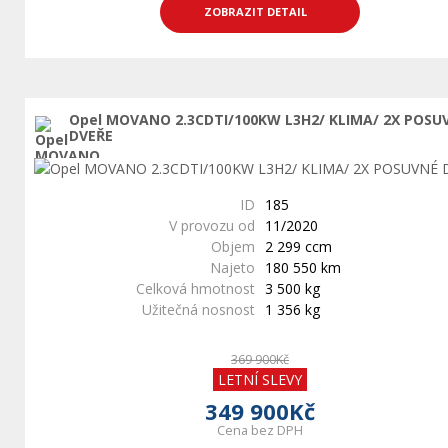
ZOBRAZIT DETAIL
Opel MOVANO 2.3CDTI/100KW L3H2/ KLIMA/ 2X POSU
DVEŘE
ID
185
V provozu od
11/2020
Objem
2 299 ccm
Najeto
180 550 km
Celková hmotnost
3 500 kg
Užitečná nosnost
1 356 kg
369 900Kč
LETNÍ SLEVY
349 900Kč
Cena bez DPH