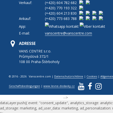
Verkauf:
(+420)
604 782 682
(+420)
770 193 322
(+420)
604 213 830
Ankauf:
(+420)
773 683 788
App:
E-mail:
vanscentre@vanscentre.com
ADRESSE
VANS CENTRE s.r.o.
Průmyslová 372/1
108 00 Praha-Štěrboholy
© 2016 - 2026 Vanscentre.com
|
Datenschutzrichtlinie
|
Cookies
|
Allgemei
Geschäftsbedingungen
|
www.levne-dodavky.cz
-->
dataLayer.push({ event: "consent_update", analytics_storage: analytic
ad_storage: marketing, ad_user_data: marketing, ad_personalization: