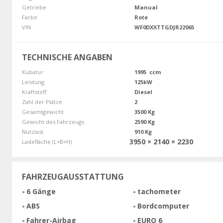
Getriebe
Manual
Farbe
Rote
VIN
WF0DXXTTGDJR22065
TECHNISCHE ANGABEN
Kubatur
1995 ccm
Leistung
125kW
Kraftstoff
Diesel
Zahl der Plätze
2
Gesamtgewicht
3500 Kg
Gewicht des Fahrzeugs
2590 Kg
Nutzlast
910 Kg
3950 × 2140 × 2230
Ladefläche (L×B×H)
FAHRZEUGAUSSTATTUNG
6 Gänge
tachometer
ABS
Bordcomputer
Fahrer-Airbag
EURO 6