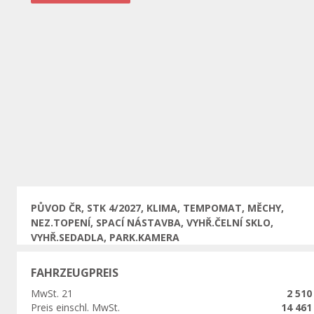
Vorherige
PŮVOD ČR, STK 4/2027, KLIMA, TEMPOMAT, MĚCHY,
NEZ.TOPENÍ, SPACÍ NÁSTAVBA, VYHŘ.ČELNÍ SKLO,
VYHŘ.SEDADLA, PARK.KAMERA
FAHRZEUGPREIS
MwSt. 21
2 510
Preis einschl. MwSt.
14 461