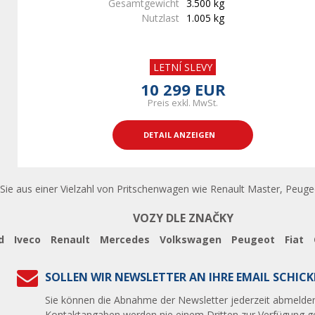
Gesamtgewicht
3.500 kg
Nutzlast
1.005 kg
LETNÍ SLEVY
10 299 EUR
Preis exkl. MwSt.
DETAIL ANZEIGEN
Sie aus einer Vielzahl von Pritschenwagen wie Renault Master, Peuge
VOZY DLE ZNAČKY
d
Iveco
Renault
Mercedes
Volkswagen
Peugeot
Fiat
SOLLEN WIR NEWSLETTER AN IHRE EMAIL SCHICK
Sie können die Abnahme der Newsletter jederzeit abmelden
Kontaktangaben werden nie einem Dritten zur Verfügung ges