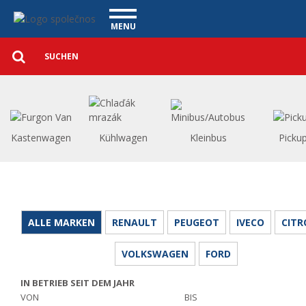
Nutzfahrzeuge - Vanscentre
Navigace
MENU
Detaillierte
NUTZFAHRZEUGE
Suche
Suchen
PERSONENKRAFTWAGEN
WAGENAUSKAUF
WAS BIETEN WIR AN
FINANZIERUNG
Kastenwagen
Kühlwagen
Kleinbus
Picku
UNSER TEAM
KONTAKT
UNSERE VIDEOS
REFERENZ
ALLE MARKEN
RENAULT
PEUGEOT
IVECO
CITR
VOLKSWAGEN
FORD
IN BETRIEB SEIT DEM JAHR
VON
BIS