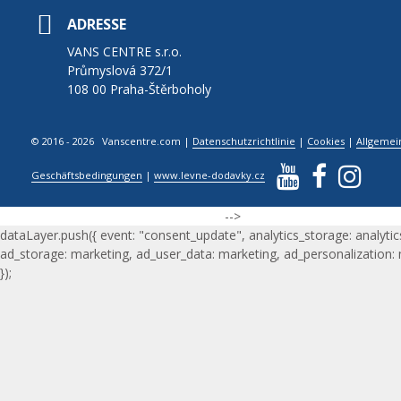
ADRESSE
VANS CENTRE s.r.o.
Průmyslová 372/1
108 00 Praha-Štěrboholy
© 2016 - 2026 Vanscentre.com
|
Datenschutzrichtlinie
|
Cookies
|
Allgemei
Geschäftsbedingungen
|
www.levne-dodavky.cz
-->
dataLayer.push({ event: "consent_update", analytics_storage: analytic
ad_storage: marketing, ad_user_data: marketing, ad_personalization:
});