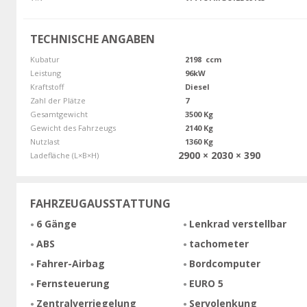
TECHNISCHE ANGABEN
Kubatur
2198 ccm
Leistung
96kW
Kraftstoff
Diesel
Zahl der Plätze
7
Gesamtgewicht
3500 Kg
Gewicht des Fahrzeugs
2140 Kg
Nutzlast
1360 Kg
2900 × 2030 × 390
Ladefläche (L×B×H)
FAHRZEUGAUSSTATTUNG
6 Gänge
Lenkrad verstellbar
ABS
tachometer
Fahrer-Airbag
Bordcomputer
Fernsteuerung
EURO 5
Zentralverriegelung
Servolenkung