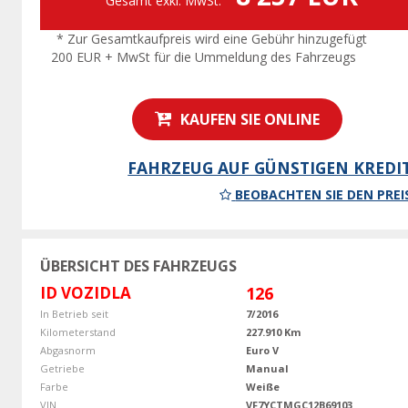
Gesamt exkl. MwSt.
* Zur Gesamtkaufpreis wird eine Gebühr hinzugefügt
200 EUR + MwSt für die Ummeldung des Fahrzeugs
KAUFEN SIE ONLINE
FAHRZEUG AUF GÜNSTIGEN KREDI
BEOBACHTEN SIE DEN PREI
ÜBERSICHT DES FAHRZEUGS
ID VOZIDLA
126
In Betrieb seit
7/2016
Kilometerstand
227.910 Km
Abgasnorm
Euro V
Getriebe
Manual
Farbe
Weiße
VIN
VF7YCTMGC12B69103