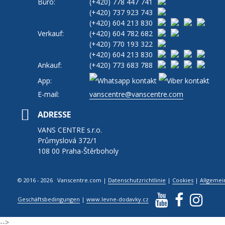
Büro:
(+420)
778 447 741
(+420)
737 923 743
(+420)
604 213 830
Verkauf:
(+420)
604 782 682
(+420)
770 193 322
(+420)
604 213 830
Ankauf:
(+420)
773 683 788
App:
E-mail:
vanscentre@vanscentre.com
ADRESSE
VANS CENTRE s.r.o.
Průmyslová 372/1
108 00 Praha-Štěrboholy
© 2016 - 2026 Vanscentre.com
|
Datenschutzrichtlinie
|
Cookies
|
Allgemei
Geschäftsbedingungen
|
www.levne-dodavky.cz
-->