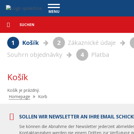
Korb - Vanscentre
Navigace
MENU
Detaillierte
NUTZFAHRZEUGE
Suche
Suchen
PERSONENKRAFTWAGEN
1
Košík
2
Zákaznické údaje
WAGENAUSKAUF
Souhrn objednávky
4
Platba
WAS BIETEN WIR AN
FINANZIERUNG
UNSER TEAM
KONTAKT
Košík
UNSERE VIDEOS
Košík je prázdný.
REFERENZ
Nacházíte
Homepage
Korb
se
zde:
SOLLEN WIR NEWSLETTER AN IHRE EMAIL SCHICK
Sie können die Abnahme der Newsletter jederzeit abmelden
Kontaktangaben werden nie einem Dritten zur Verfügung ges