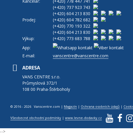
Kancelář:
(+420)
778 447 741
(+420)
737 923 743
(+420)
604 213 830
Prodej:
(+420)
604 782 682
(+420)
770 193 322
(+420)
604 213 830
Výkup:
(+420)
773 683 788
App:
E-mail:
vanscentre@vanscentre.com
ADRESA
VANS CENTRE s.r.o.
Průmyslová 372/1
108 00 Praha-Štěrboholy
© 2016 - 2026 Vanscentre.com
|
Magazín
|
Ochrana osobních údajů
|
Cooki
Všeobecné obchodní podmínky
|
www.levne-dodavky.cz
-->