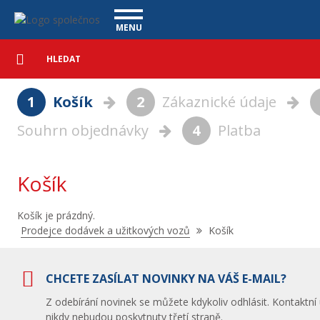
Košík - Vanscentre
Navigace
MENU
Podrobné
UŽITKOVÉ VOZY
vyhledávání
Vyhledat
VÝKUP VOZŮ
1
Košík
2
Zákaznické údaje
ÚVĚR ZDARMA
NÁŠ TÝM
MAGAZÍN
Souhrn objednávky
4
Platba
ZÁRUKA NA OJETÉ VOZY
NAŠE VIDEA
KONTAKT
CENÍK SLUŽEB
REFERENCE
Košík
CO NABÍZÍME
Košík je prázdný.
ONLINE VIDEO PROHLÍDKY
Nacházíte
Prodejce dodávek a užitkových vozů
Košík
se
UPLATNĚNÍ VAD
zde:
CHCETE ZASÍLAT NOVINKY NA VÁŠ E-MAIL?
Z odebírání novinek se můžete kdykoliv odhlásit. Kontaktní
nikdy nebudou poskytnuty třetí straně.