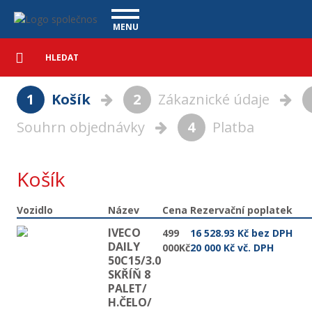
Košík - Vanscentre
Navigace
MENU
Podrobné
UŽITKOVÉ VOZY
vyhledávání
Vyhledat
VÝKUP VOZŮ
1
Košík
2
Zákaznické údaje
ÚVĚR ZDARMA
NÁŠ TÝM
MAGAZÍN
Souhrn objednávky
4
Platba
ZÁRUKA NA OJETÉ VOZY
NAŠE VIDEA
KONTAKT
CENÍK SLUŽEB
REFERENCE
Košík
CO NABÍZÍME
Vozidlo
Název
Cena
Rezervační poplatek
ONLINE VIDEO PROHLÍDKY
IVECO
499
16 528.93 Kč bez DPH
DAILY
UPLATNĚNÍ VAD
000Kč
20 000 Kč vč. DPH
50C15/3.0
SKŘÍŇ 8
PALET/
H.ČELO/