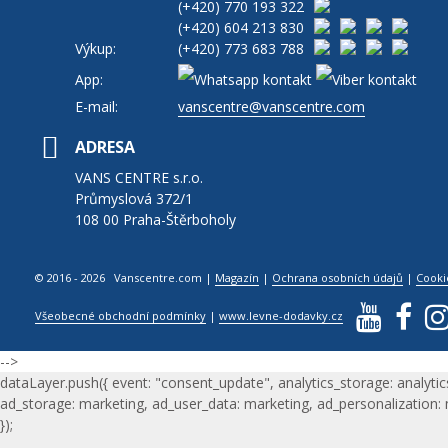
(+420)
770 193 322
(+420)
604 213 830
Výkup:
(+420)
773 683 788
App:
E-mail:
vanscentre@vanscentre.com
ADRESA
VANS CENTRE s.r.o.
Průmyslová 372/1
108 00 Praha-Štěrboholy
© 2016 - 2026 Vanscentre.com
|
Magazín
|
Ochrana osobních údajů
|
Cooki
Všeobecné obchodní podmínky
|
www.levne-dodavky.cz
-->
dataLayer.push({ event: "consent_update", analytics_storage: analytic
ad_storage: marketing, ad_user_data: marketing, ad_personalization:
});