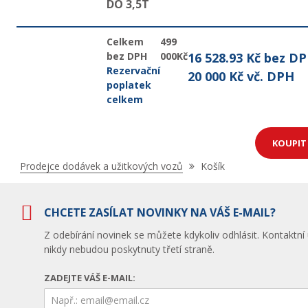
DO 3,5T
Celkem
499
bez DPH
000Kč
16 528.93 Kč bez D
Rezervační
20 000 Kč vč. DPH
poplatek
celkem
KOUPI
Nacházíte
Prodejce dodávek a užitkových vozů
Košík
se
zde:
CHCETE ZASÍLAT NOVINKY NA VÁŠ E-MAIL?
Z odebírání novinek se můžete kdykoliv odhlásit. Kontaktní
nikdy nebudou poskytnuty třetí straně.
ZADEJTE VÁŠ E-MAIL: