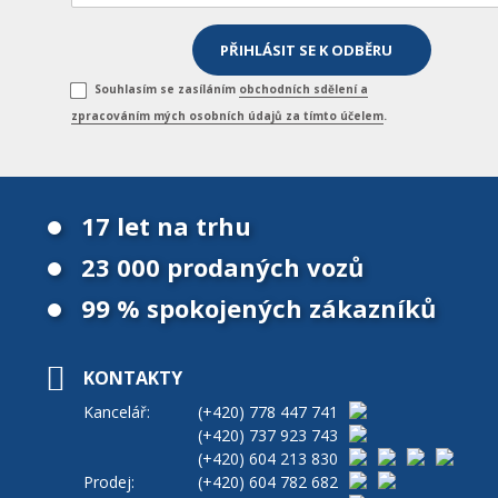
Souhlasím se zasíláním
obchodních sdělení a
zpracováním mých osobních údajů za tímto účelem
.
17 let na trhu
23 000 prodaných vozů
99 % spokojených zákazníků
KONTAKTY
Kancelář:
(+420)
778 447 741
(+420)
737 923 743
(+420)
604 213 830
Prodej:
(+420)
604 782 682