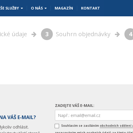
ŠE SLUŽBY
O NÁS
MAGAZÍN
KONTAKT
ické údaje
3
Souhrn objednávky
4
ZADEJTE VÁŠ E-MAIL:
NA VÁŠ E-MAIL?
Souhlasím se zasíláním
obchodních sdělení 
koliv odhlásit.
zpracováním mých osobních údajů za tímto úč