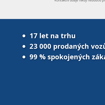
Kontaktní údaje nikdy nebudou po
17 let na trhu
23 000 prodaných voz
99 % spokojených zák