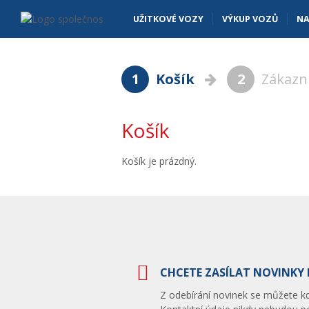
Košík - Vanscentre
Navigace
UŽITKOVÉ VOZY
VÝKUP VOZŮ
NA
1
Košík
2
Zákazn
Košík
Košík je prázdný.
CHCETE ZASÍLAT NOVINKY 
Z odebírání novinek se můžete kdy