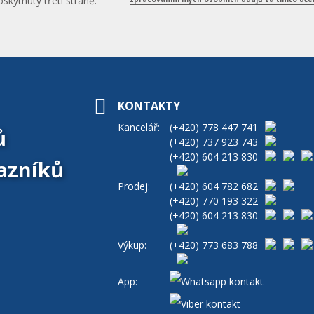
skytnuty třetí straně.
KONTAKTY
Kancelář:
(+420)
778 447 741
ů
(+420)
737 923 743
(+420)
604 213 830
azníků
Prodej:
(+420)
604 782 682
(+420)
770 193 322
(+420)
604 213 830
Výkup:
(+420)
773 683 788
App: