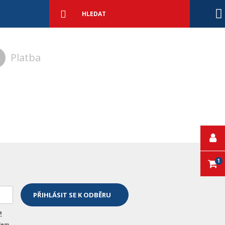
Podrobné
vyhledávání
Vyhledat
Platba
1
a
elem
.