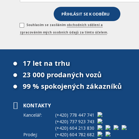
Souhlasím se zasíláním
obchodních sdělení a
zpracováním mých osobních údajů za tímto účelem
.
17 let na trhu
23 000 prodaných vozů
99 % spokojených zákazníků
KONTAKTY
Kancelář:
(+420)
778 447 741
(+420)
737 923 743
(+420)
604 213 830
Prodej:
(+420)
604 782 682