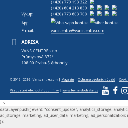
(+420)
770 193 322
(+420)
604 213 830
Výkup:
(+420)
773 683 788
App:
E-mail:
vanscentre@vanscentre.com
ADRESA
VANS CENTRE s.r.o.
Průmyslová 372/1
108 00 Praha-Štěrboholy
© 2016 - 2026 Vanscentre.com
|
Magazín
|
Ochrana osobních údajů
|
Cooki
Všeobecné obchodní podmínky
|
www.levne-dodavky.cz
-->
dataLayer.push({ event: "consent_update", analytics_storage: analytic
ad_storage: marketing, ad_user_data: marketing, ad_personalization:
});