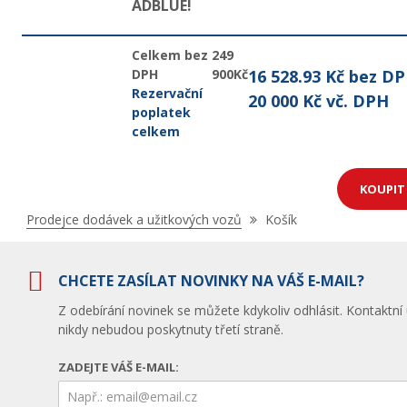
ADBLUE!
Celkem bez
249
DPH
900Kč
16 528.93 Kč bez D
Rezervační
20 000 Kč vč. DPH
poplatek
celkem
KOUPI
Nacházíte
Prodejce dodávek a užitkových vozů
Košík
se
zde:
CHCETE ZASÍLAT NOVINKY NA VÁŠ E-MAIL?
Z odebírání novinek se můžete kdykoliv odhlásit. Kontaktní
nikdy nebudou poskytnuty třetí straně.
ZADEJTE VÁŠ E-MAIL: