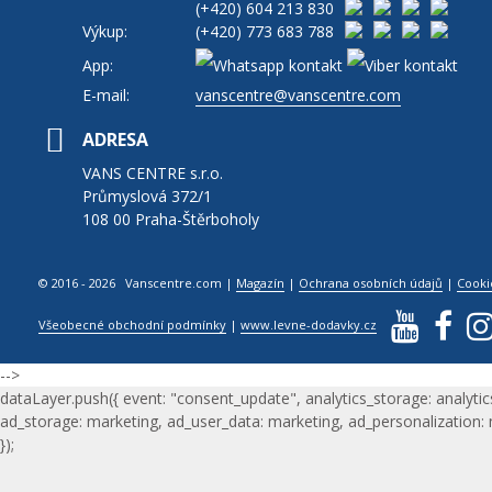
(+420)
604 213 830
Výkup:
(+420)
773 683 788
App:
E-mail:
vanscentre@vanscentre.com
ADRESA
VANS CENTRE s.r.o.
Průmyslová 372/1
108 00 Praha-Štěrboholy
© 2016 - 2026 Vanscentre.com
|
Magazín
|
Ochrana osobních údajů
|
Cooki
Všeobecné obchodní podmínky
|
www.levne-dodavky.cz
-->
dataLayer.push({ event: "consent_update", analytics_storage: analytic
ad_storage: marketing, ad_user_data: marketing, ad_personalization:
});