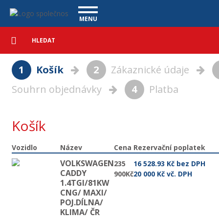
Košík - Vanscentre
Navigace
MENU
Podrobné
UŽITKOVÉ VOZY
vyhledávání
Vyhledat
VÝKUP VOZŮ
1
Košík
2
Zákaznické údaje
ÚVĚR ZDARMA
NÁŠ TÝM
MAGAZÍN
Souhrn objednávky
4
Platba
ZÁRUKA NA OJETÉ VOZY
NAŠE VIDEA
KONTAKT
CENÍK SLUŽEB
REFERENCE
Košík
CO NABÍZÍME
Vozidlo
Název
Cena
Rezervační poplatek
ONLINE VIDEO PROHLÍDKY
VOLKSWAGEN
235
16 528.93 Kč bez DPH
CADDY
UPLATNĚNÍ VAD
900Kč
20 000 Kč vč. DPH
1.4TGI/81KW
CNG/ MAXI/
POJ.DÍLNA/
KLIMA/ ČR