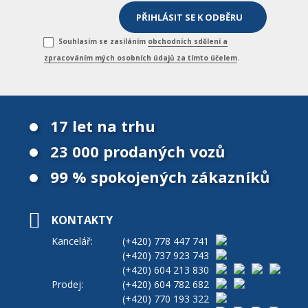
Souhlasím se zasíláním
obchodních sdělení a
zpracováním mých osobních údajů za tímto účelem
.
17 let na trhu
23 000 prodaných vozů
99 % spokojených zákazníků
KONTAKTY
Kancelář:
(+420)
778 447 741
(+420)
737 923 743
(+420)
604 213 830
Prodej:
(+420)
604 782 682
(+420)
770 193 322