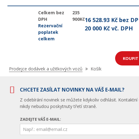
Celkem bez
235
DPH
900Kč
16 528.93 Kč bez D
Rezervační
20 000 Kč vč. DPH
poplatek
celkem
KOUPI
Nacházíte
Prodejce dodávek a užitkových vozů
Košík
se
zde:
CHCETE ZASÍLAT NOVINKY NA VÁŠ E-MAIL?
Z odebírání novinek se můžete kdykoliv odhlásit. Kontaktní
nikdy nebudou poskytnuty třetí straně.
ZADEJTE VÁŠ E-MAIL: