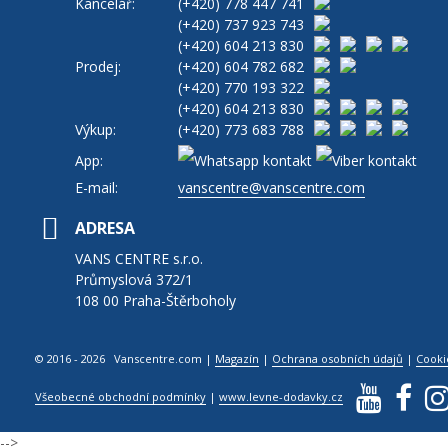
Kancelář:
(+420)
778 447 741
(+420)
737 923 743
(+420)
604 213 830
Prodej:
(+420)
604 782 682
(+420)
770 193 322
(+420)
604 213 830
Výkup:
(+420)
773 683 788
App:
E-mail:
vanscentre@vanscentre.com
ADRESA
VANS CENTRE s.r.o.
Průmyslová 372/1
108 00 Praha-Štěrboholy
© 2016 - 2026 Vanscentre.com
|
Magazín
|
Ochrana osobních údajů
|
Cooki
Všeobecné obchodní podmínky
|
www.levne-dodavky.cz
-->