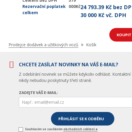
Celkem bez DPH
579
Rezervační poplatek
000Kč
24 793.39 Kč bez D
celkem
30 000 Kč vč. DPH
KOUPI
Nacházíte
Prodejce dodávek a užitkových vozů
Košík
se
zde:
CHCETE ZASÍLAT NOVINKY NA VÁŠ E-MAIL?
Z odebírání novinek se můžete kdykoliv odhlásit. Kontaktní
nikdy nebudou poskytnuty třetí straně.
ZADEJTE VÁŠ E-MAIL:
Souhlasím se zasíláním
obchodních sdělení a