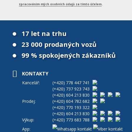
zpracováním mých osobních údajů za tímto účelem
.
17 let na trhu
23 000 prodaných vozů
99 % spokojených zákazníků
KONTAKTY
Kancelář:
(+420)
778 447 741
(+420)
737 923 743
(+420)
604 213 830
Prodej:
(+420)
604 782 682
(+420)
770 193 322
(+420)
604 213 830
Výkup:
(+420)
773 683 788
App: