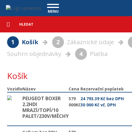
Košík - Vanscentre
Navigace
MENU
Podrobné
UŽITKOVÉ VOZY
vyhledávání
Vyhledat
VÝKUP VOZŮ
1
Košík
2
Zákaznické údaje
ÚVĚR ZDARMA
NÁŠ TÝM
MAGAZÍN
Souhrn objednávky
4
Platba
ZÁRUKA NA OJETÉ VOZY
NAŠE VIDEA
KONTAKT
CENÍK SLUŽEB
REFERENCE
Košík
CO NABÍZÍME
Vozidlo
Název
Cena
Rezervační poplatek
ONLINE VIDEO PROHLÍDKY
PEUGEOT BOXER
579
24 793.39 Kč bez DPH
2.2HDI
UPLATNĚNÍ VAD
000Kč
30 000 Kč vč. DPH
MRAZÍ/TOPÍ/10
PALET/230V/MĚCHY