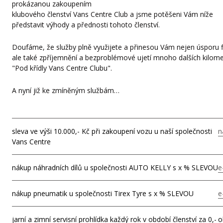
prokázanou zakoupením
klubového členství Vans Centre Club a jsme potěšeni Vám níže
představit výhody a přednosti tohoto členství.
Doufáme, že služby plně využijete a přinesou Vám nejen úsporu f
ale také zpříjemnění a bezproblémové ujetí mnoho dalších kilom
"Pod křídly Vans Centre Clubu".
A nyní již ke zmíněným službám…
sleva ve výši 10.000,- Kč při zakoupení vozu u naší společnosti
n
Vans Centre
nákup náhradních dílů u společnosti AUTO KELLY s x % SLEVOU
e
nákup pneumatik u společnosti Tirex Tyre s x % SLEVOU
e
jarní a zimní servisní prohlídka každý rok v období členství za 0,-
o