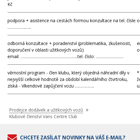
Kč
podpora + asistence na cestách formou konzultace na tel. čísle:
o
…………….…..
odborná konzultace + poradenství (problematika, zkušenosti,
e
doporučení v oblasti užitkových vozů)
o
email: …………………………………………..tel. číslo: ……………………
věrnostní program - člen klubu, který objedná náhradní díly v
*
nejvyšší celkové hodnotě za období kalendářního čtvrtroku,
ž
získá - Víkendové zapůjčení vozu ……………..
u
Nacházíte
Prodejce dodávek a užitkových vozů
se
Klubové členství Vans Centre Club
zde:
CHCETE ZASÍLAT NOVINKY NA VÁŠ E-MAIL?