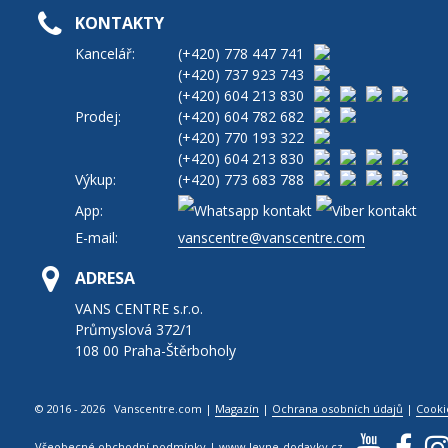
KONTAKTY
Kancelář:
(+420)
778 447 741
(+420)
737 923 743
(+420)
604 213 830
Prodej:
(+420)
604 782 682
(+420)
770 193 322
(+420)
604 213 830
Výkup:
(+420)
773 683 788
App:
E-mail:
vanscentre@vanscentre.com
ADRESA
VANS CENTRE s.r.o.
Průmyslová 372/1
108 00 Praha-Štěrboholy
© 2016 - 2026 Vanscentre.com
|
Magazín
|
Ochrana osobních údajů
|
Cooki
Všeobecné obchodní podmínky
|
www.levne-dodavky.cz