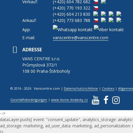
Verkauf:
(+420)
604 782 682
(+420)
770 193 322
(+420)
604 213 830
Ankauf:
(+420)
773 683 788
App:
E-mail:
vanscentre@vanscentre.com
ADRESSE
VANS CENTRE s.r.o.
Průmyslová 372/1
108 00 Praha-Štěrboholy
© 2016 - 2026 Vanscentre.com
|
Datenschutzrichtlinie
|
Cookies
|
Allgemei
Geschäftsbedingungen
|
www.levne-dodavky.cz
-->
dataLayer.push({ event: "consent_update", analytics_storage: analytic
ad_storage: marketing, ad_user_data: marketing, ad_personalization:
});