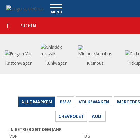
Personenkraftwagen - Vanscentre
Navigace
MENU
Detaillierte
NUTZFAHRZEUGE
Suche
Suchen
PERSONENKRAFTWAGEN
WAGENAUSKAUF
WAS BIETEN WIR AN
FINANZIERUNG
Kastenwagen
Kühlwagen
Kleinbus
Picku
UNSER TEAM
KONTAKT
UNSERE VIDEOS
REFERENZ
ALLE MARKEN
BMW
VOLKSWAGEN
MERCEDES
CHEVROLET
AUDI
IN BETRIEB SEIT DEM JAHR
VON
BIS