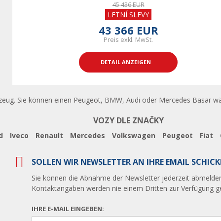
45 436 EUR
LETNÍ SLEVY
43 366 EUR
Preis exkl. MwSt.
DETAIL ANZEIGEN
zeug. Sie können einen Peugeot, BMW, Audi oder Mercedes Basar wähl
VOZY DLE ZNAČKY
d
Iveco
Renault
Mercedes
Volkswagen
Peugeot
Fiat
SOLLEN WIR NEWSLETTER AN IHRE EMAIL SCHICK
Sie können die Abnahme der Newsletter jederzeit abmelden
Kontaktangaben werden nie einem Dritten zur Verfügung ges
IHRE E-MAIL EINGEBEN: