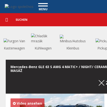
Personenkraftwagen - Vanscentre
Navigace
MENU
Detaillierte
NUTZFAHRZEUGE
Suche
Suchen
PERSONENKRAFTWAGEN
WAGENAUSKAUF
WAS BIETEN WIR AN
FINANZIERUNG
Kastenwagen
Kühlwagen
Kleinbus
Picku
UNSER TEAM
KONTAKT
UNSERE VIDEOS
Mercedes-Benz GLE 63 S AMG 4 MATIC+ / NIGHT/ CERAMI
MASÁŽ
REFERENZ
Video ansehen