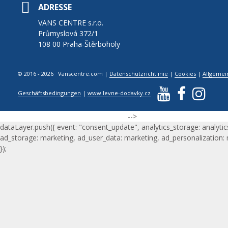
ADRESSE
VANS CENTRE s.r.o.
Průmyslová 372/1
108 00 Praha-Štěrboholy
© 2016 - 2026 Vanscentre.com
|
Datenschutzrichtlinie
|
Cookies
|
Allgemei
Geschäftsbedingungen
|
www.levne-dodavky.cz
-->
dataLayer.push({ event: "consent_update", analytics_storage: analytic
ad_storage: marketing, ad_user_data: marketing, ad_personalization:
});