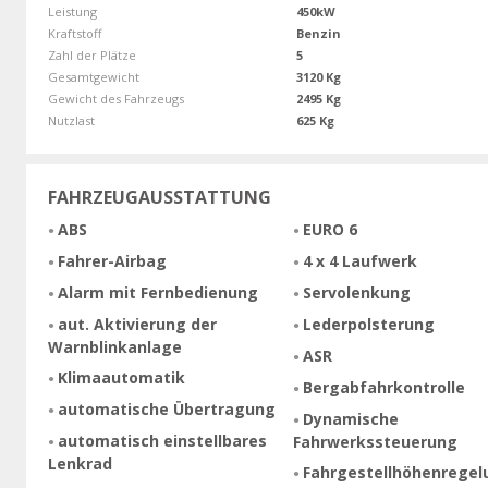
Leistung
450kW
Kraftstoff
Benzin
Zahl der Plätze
5
Gesamtgewicht
3120 Kg
Gewicht des Fahrzeugs
2495 Kg
Nutzlast
625 Kg
FAHRZEUGAUSSTATTUNG
ABS
EURO 6
Fahrer-Airbag
4 x 4 Laufwerk
Alarm mit Fernbedienung
Servolenkung
aut. Aktivierung der
Lederpolsterung
Warnblinkanlage
ASR
Klimaautomatik
Bergabfahrkontrolle
automatische Übertragung
Dynamische
automatisch einstellbares
Fahrwerkssteuerung
Lenkrad
Fahrgestellhöhenregel