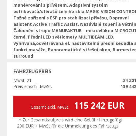
manévrování s přívěsem, Adaptivní systém
ostřikovačů/stěračů čelního skla MAGIC VISION CONTRO
Tažné zařízení s ESP pro stabilizaci přívěsu, Dopravní
asistent Active Traffic Assist, Nezávislé topení a větrán
Čalounění stropu MANUFAKTUR - mikrovlákno MICROCU
černé, Přední LED světlomety MULTIBEAM LED,
Vyhřívaná,odvětrávaná el. nastavitelná přední sedadla 
funkcí masáže, Panoramatické střešní okno, Burmester
surround
FAHRZEUGPREIS
MwSt. 21
24 20
Preis einschl. MwSt.
139 44
115 242 EUR
Gesamt exkl. MwSt.
* Zur Gesamtkaufpreis wird eine Gebühr hinzugefügt
200 EUR + MwSt für die Ummeldung des Fahrzeugs