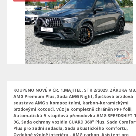
Vorherige
KOUPENO NOVÉ V ČR, 1.MAJITEL, STK 2/2029, ZÁRUKA MB
AMG Premium Plus, Sada AMG Night, Špičková brzdová
soustava AMG s kompozitními, karbon-keramickými
brzdovými kotouči, Vůz je kompletně chráněn PPF folii,
Automatická 9-stupňová převodovka AMG SPEEDSHIFT 
9G, Sada ochrany vozidla GUARD 360° Plus, Sada Comfor
Plus pro zadní sedadla, Sada akustického komfortu,
Ozdobné výplně interiéru - AMG carbon, Asistent pro