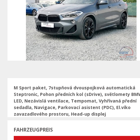
Vorherige
M Sport paket, 7stupňová dvouspojková automatická
Steptronic, Pohon předních kol (sDrive), světlomety B
LED, Nezávislá ventilace, Tempomat, Vyhřívaná přední
sedadla, Navigace, Parkovací asistent (PDC), El.víko
zavazadlového prostoru, Head-up displej
FAHRZEUGPREIS