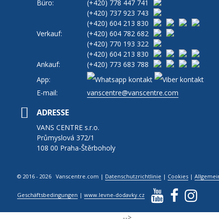
Büro:
(+420)
778 447 741
(+420)
737 923 743
(+420)
604 213 830
Verkauf:
(+420)
604 782 682
(+420)
770 193 322
(+420)
604 213 830
Ankauf:
(+420)
773 683 788
App:
E-mail:
vanscentre@vanscentre.com
ADRESSE
VANS CENTRE s.r.o.
Průmyslová 372/1
108 00 Praha-Štěrboholy
© 2016 - 2026 Vanscentre.com
|
Datenschutzrichtlinie
|
Cookies
|
Allgemei
Geschäftsbedingungen
|
www.levne-dodavky.cz
-->