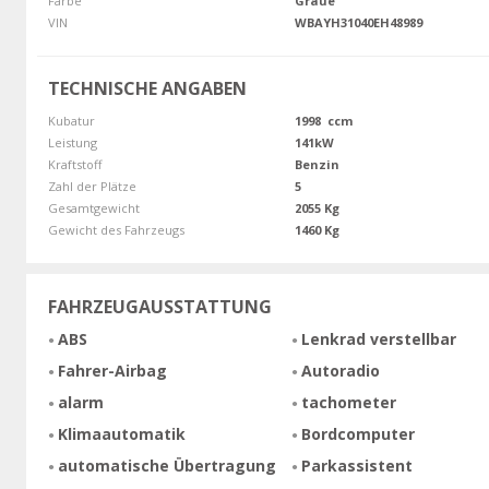
Farbe
Graue
VIN
WBAYH31040EH48989
TECHNISCHE ANGABEN
Kubatur
1998 ccm
Leistung
141kW
Kraftstoff
Benzin
Zahl der Plätze
5
Gesamtgewicht
2055 Kg
Gewicht des Fahrzeugs
1460 Kg
FAHRZEUGAUSSTATTUNG
ABS
Lenkrad verstellbar
Fahrer-Airbag
Autoradio
alarm
tachometer
Klimaautomatik
Bordcomputer
automatische Übertragung
Parkassistent