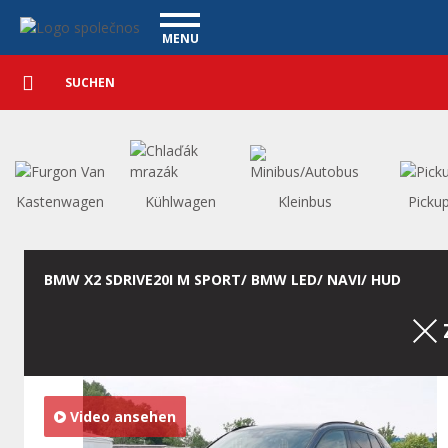
Personenkraftwagen - Vanscentre
Navigace
MENU
Detaillierte
NUTZFAHRZEUGE
Suche
Suchen
PERSONENKRAFTWAGEN
WAGENAUSKAUF
WAS BIETEN WIR AN
FINANZIERUNG
Kastenwagen
Kühlwagen
Kleinbus
Picku
UNSER TEAM
KONTAKT
UNSERE VIDEOS
BMW X2 SDRIVE20I M SPORT/ BMW LED/ NAVI/ HUD
REFERENZ
Video ansehen