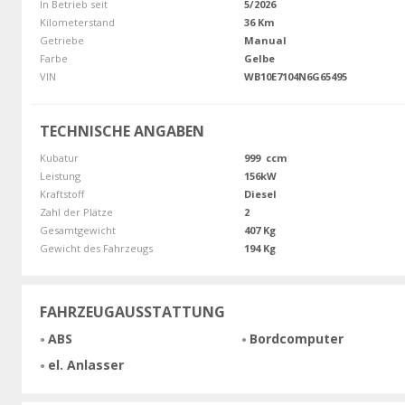
In Betrieb seit
5/2026
Kilometerstand
36 Km
Getriebe
Manual
Farbe
Gelbe
VIN
WB10E7104N6G65495
TECHNISCHE ANGABEN
Kubatur
999 ccm
Leistung
156kW
Kraftstoff
Diesel
Zahl der Plätze
2
Gesamtgewicht
407 Kg
Gewicht des Fahrzeugs
194 Kg
FAHRZEUGAUSSTATTUNG
ABS
Bordcomputer
el. Anlasser