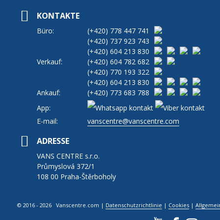
KONTAKTE
Büro:
(+420)
778 447 741
(+420)
737 923 743
(+420)
604 213 830
Verkauf:
(+420)
604 782 682
(+420)
770 193 322
(+420)
604 213 830
Ankauf:
(+420)
773 683 788
App:
E-mail:
vanscentre@vanscentre.com
ADRESSE
VANS CENTRE s.r.o.
Průmyslová 372/1
108 00 Praha-Štěrboholy
© 2016 - 2026 Vanscentre.com
|
Datenschutzrichtlinie
|
Cookies
|
Allgemei