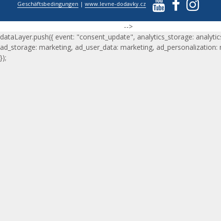
Geschäftsbedingungen
|
www.levne-dodavky.cz
-->
dataLayer.push({ event: "consent_update", analytics_storage: analytic
ad_storage: marketing, ad_user_data: marketing, ad_personalization:
});