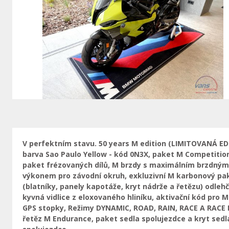
Vorherige
V perfektním stavu. 50 years M edition (LIMITOVANÁ ED
barva Sao Paulo Yellow - kód 0N3X, paket M Competitio
paket frézovaných dílů, M brzdy s maximálním brzdným
výkonem pro závodní okruh, exkluzivní M karbonový pa
(blatníky, panely kapotáže, kryt nádrže a řetězu) odleh
kyvná vidlice z eloxovaného hliníku, aktivační kód pro M
GPS stopky, Režimy DYNAMIC, ROAD, RAIN, RACE A RACE
řetěz M Endurance, paket sedla spolujezdce a kryt sedl