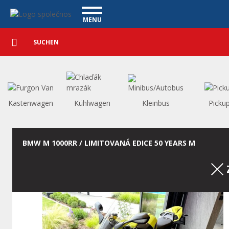
Personenkraftwagen - Vanscentre
Navigace
MENU
Detaillierte
NUTZFAHRZEUGE
Suche
Suchen
PERSONENKRAFTWAGEN
WAGENAUSKAUF
WAS BIETEN WIR AN
FINANZIERUNG
Kastenwagen
Kühlwagen
Kleinbus
Picku
UNSER TEAM
KONTAKT
UNSERE VIDEOS
BMW M 1000RR / LIMITOVANÁ EDICE 50 YEARS M
REFERENZ