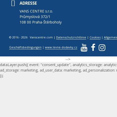
ADRESSE
VANS CENTRE s.r.o.
Průmyslová 372/1
108 00 Praha-Štěrboholy
© 2016 - 2026 Vanscentre.com
|
Datenschutzrichtlinie
|
Cookies
|
Allgemei
Geschäftsbedingungen
|
www.levne-dodavky.cz
-->
dataLayer.push({ event: "consent_update", analytics_storage: analytic
ad_storage: marketing, ad_user_data: marketing, ad_personalization:
});