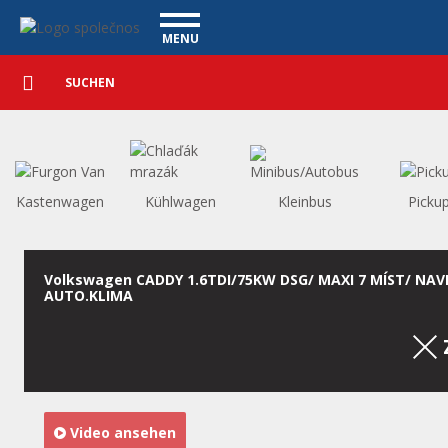
Personenkraftwagen - Vanscentre
Navigace
MENU
Detaillierte
NUTZFAHRZEUGE
Suche
Suchen
PERSONENKRAFTWAGEN
WAGENAUSKAUF
WAS BIETEN WIR AN
FINANZIERUNG
Kastenwagen
Kühlwagen
Kleinbus
Picku
UNSER TEAM
KONTAKT
UNSERE VIDEOS
Volkswagen CADDY 1.6TDI/75KW DSG/ MAXI 7 MÍST/ NAVI
AUTO.KLIMA
REFERENZ
Video ansehen