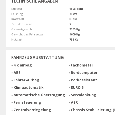
TECHNISCHE ANGABEN
Kubatur
1598 ccm
Leistung
75kW
Kraftstoff
Diesel
Zahl der Plätze
7
Gesamtgewicht
2365 Kg
Gewicht des Fahrzeugs
1609 Kg
Nutzlast
756 Kg
FAHRZEUGAUSSTATTUNG
4 x airbag
tachometer
ABS
Bordcomputer
Fahrer-Airbag
Parkassistent
Klimaautomatik
EURO 5
automatische Übertragung
Servolenkung
Fernsteuerung
ASR
Zentralverriegelung
Chassis Stabilisierung (