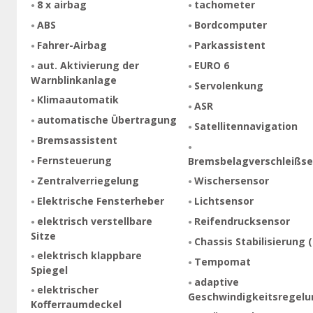
8 x airbag
tachometer
ABS
Bordcomputer
Fahrer-Airbag
Parkassistent
aut. Aktivierung der
EURO 6
Warnblinkanlage
Servolenkung
Klimaautomatik
ASR
automatische Übertragung
Satellitennavigation
Bremsassistent
Fernsteuerung
Bremsbelagverschleißse
Zentralverriegelung
Wischersensor
Elektrische Fensterheber
Lichtsensor
elektrisch verstellbare
Reifendrucksensor
Sitze
Chassis Stabilisierung 
elektrisch klappbare
Tempomat
Spiegel
adaptive
elektrischer
Geschwindigkeitsregelu
Kofferraumdeckel