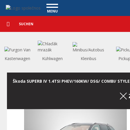
Personenkraftwagen - Vanscentre
Navigace
MENU
Detaillierte
NUTZFAHRZEUGE
Suche
Suchen
PERSONENKRAFTWAGEN
WAGENAUSKAUF
WAS BIETEN WIR AN
FINANZIERUNG
Kastenwagen
Kühlwagen
Kleinbus
Picku
UNSER TEAM
KONTAKT
UNSERE VIDEOS
Škoda SUPERB IV 1.4TSI PHEV/160KW/ DSG/ COMBI/ STYLE
REFERENZ