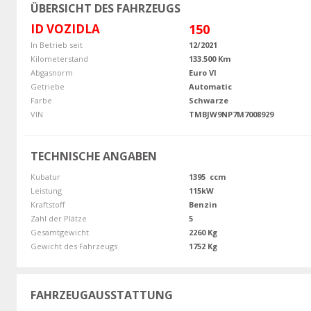
ÜBERSICHT DES FAHRZEUGS
ID VOZIDLA
150
In Betrieb seit
12/2021
Kilometerstand
133.500 Km
Abgasnorm
Euro VI
Getriebe
Automatic
Farbe
Schwarze
VIN
TMBJW9NP7M7008929
TECHNISCHE ANGABEN
Kubatur
1395 ccm
Leistung
115kW
Kraftstoff
Benzin
Zahl der Plätze
5
Gesamtgewicht
2260 Kg
Gewicht des Fahrzeugs
1752 Kg
FAHRZEUGAUSSTATTUNG