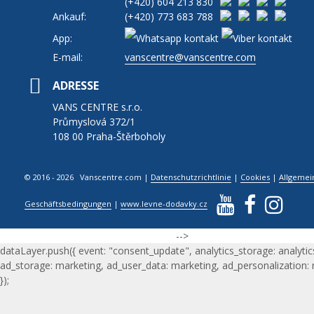
(+420)
604 213 830
Ankauf:
(+420)
773 683 788
App:
E-mail:
vanscentre@vanscentre.com
ADRESSE
VANS CENTRE s.r.o.
Průmyslová 372/1
108 00 Praha-Štěrboholy
© 2016 - 2026 Vanscentre.com
|
Datenschutzrichtlinie
|
Cookies
|
Allgemei
Geschäftsbedingungen
|
www.levne-dodavky.cz
-->
dataLayer.push({ event: "consent_update", analytics_storage: analytic
ad_storage: marketing, ad_user_data: marketing, ad_personalization:
});