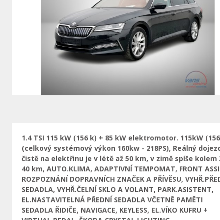
Vorherige
1.4 TSI 115 kW (156 k) + 85 kW elektromotor. 115kW (15
(celkový systémový výkon 160kw - 218PS), Reálný dojez
čistě na elektřinu je v létě až 50 km, v zimě spíše kolem 
40 km, AUTO.KLIMA, ADAPTIVNÍ TEMPOMAT, FRONT ASSI
ROZPOZNÁNÍ DOPRAVNÍCH ZNAČEK A PŘÍVĚSU, VYHŘ.PŘE
SEDADLA, VYHŘ.ČELNÍ SKLO A VOLANT, PARK.ASISTENT,
EL.NASTAVITELNÁ PŘEDNÍ SEDADLA VČETNĚ PAMĚTI
SEDADLA ŘIDIČE, NAVIGACE, KEYLESS, EL.VÍKO KUFRU +