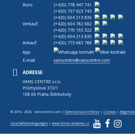
Büro:
(+420)
778 447 741
(+420)
737 923 743
(+420)
604 213 830
Verkauf:
(+420)
604 782 682
(+420)
770 193 322
(+420)
604 213 830
Ankauf:
(+420)
773 683 788
App:
E-mail:
vanscentre@vanscentre.com
ADRESSE
VANS CENTRE s.r.o.
Průmyslová 372/1
108 00 Praha-Štěrboholy
© 2016 - 2026 Vanscentre.com
|
Datenschutzrichtlinie
|
Cookies
|
Allgemei
Geschäftsbedingungen
|
www.levne-dodavky.cz