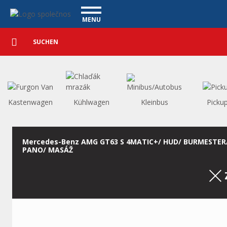
Personenkraftwagen - Vanscentre
Navigace
MENU
Detaillierte
NUTZFAHRZEUGE
Suche
Suchen
PERSONENKRAFTWAGEN
WAGENAUSKAUF
WAS BIETEN WIR AN
FINANZIERUNG
Kastenwagen
Kühlwagen
Kleinbus
Picku
UNSER TEAM
KONTAKT
UNSERE VIDEOS
Mercedes-Benz AMG GT63 S 4MATIC+/ HUD/ BURMESTER
PANO/ MASÁŽ
REFERENZ