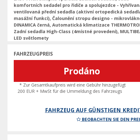
komfortních sedadel pro řidiče a spolujezdce - Vyhřívan
ventilovaná přední sedadla (aktivní ortopedická sedadl
masážní funkcí), Čalounění stropu designo - mikrovlákn
DINAMICA černá, Automatická klimatizace THERMOTRO
Zadní sedadla High-Class (4místné provedení), MULTIB
LED světlomety
FAHRZEUGPREIS
Prodáno
* Zur Gesamtkaufpreis wird eine Gebühr hinzugefügt
200 EUR + MwSt für die Ummeldung des Fahrzeugs
FAHRZEUG AUF GÜNSTIGEN KREDI
BEOBACHTEN SIE DEN PREI