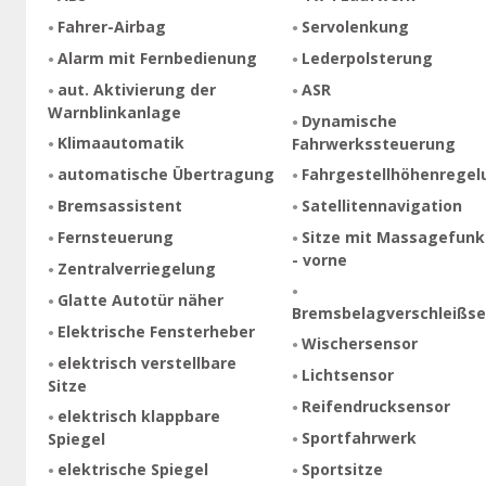
Fahrer-Airbag
Servolenkung
Alarm mit Fernbedienung
Lederpolsterung
aut. Aktivierung der
ASR
Warnblinkanlage
Dynamische
Klimaautomatik
Fahrwerkssteuerung
automatische Übertragung
Fahrgestellhöhenregel
Bremsassistent
Satellitennavigation
Fernsteuerung
Sitze mit Massagefunk
- vorne
Zentralverriegelung
Glatte Autotür näher
Bremsbelagverschleißse
Elektrische Fensterheber
Wischersensor
elektrisch verstellbare
Lichtsensor
Sitze
Reifendrucksensor
elektrisch klappbare
Sportfahrwerk
Spiegel
elektrische Spiegel
Sportsitze