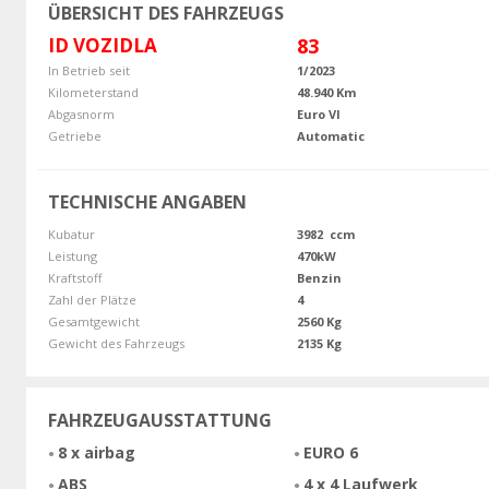
ÜBERSICHT DES FAHRZEUGS
ID VOZIDLA
83
In Betrieb seit
1/2023
Kilometerstand
48.940 Km
Abgasnorm
Euro VI
Getriebe
Automatic
TECHNISCHE ANGABEN
Kubatur
3982 ccm
Leistung
470kW
Kraftstoff
Benzin
Zahl der Plätze
4
Gesamtgewicht
2560 Kg
Gewicht des Fahrzeugs
2135 Kg
FAHRZEUGAUSSTATTUNG
8 x airbag
EURO 6
ABS
4 x 4 Laufwerk