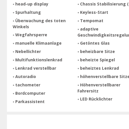
head-up display
Chassis Stabilisierung 
Spurhaltung
Keyless-Start
Überwachung des toten
Tempomat
Winkels
adaptive
Wegfahrsperre
Geschwindigkeitsregelu
manuelle Klimaanlage
Getöntes Glas
Nebellichter
beheizbare Sitze
Multifunktionslenkrad
beheizte Spiegel
Lenkrad verstellbar
beheiztes Lenkrad
Autoradio
höhenverstellbare Sitz
tachometer
Höhenverstellbarer
Fahrersitz
Bordcomputer
LED Rücklichter
Parkassistent