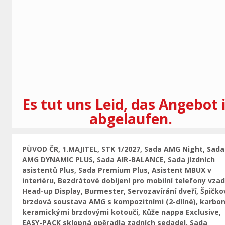
Vorherige
Es tut uns Leid, das Angebot 
abgelaufen.
PŮVOD ČR, 1.MAJITEL, STK 1/2027, Sada AMG Night, Sada
AMG DYNAMIC PLUS, Sada AIR-BALANCE, Sada jízdních
asistentů Plus, Sada Premium Plus, Asistent MBUX v
interiéru, Bezdrátové dobíjení pro mobilní telefony vzad
Head-up Display, Burmester, Servozavírání dveří, Špičko
brzdová soustava AMG s kompozitními (2-dílné), karbon
keramickými brzdovými kotouči, Kůže nappa Exclusive,
EASY-PACK sklopná opěradla zadních sedadel, Sada