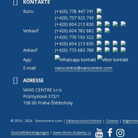
KONTAKTE
Büro:
(+420)
778 447 741
(+420)
737 923 743
(+420)
604 213 830
Verkauf:
(+420)
604 782 682
(+420)
770 193 322
(+420)
604 213 830
Ankauf:
(+420)
773 683 788
App:
E-mail:
vanscentre@vanscentre.com
ADRESSE
VANS CENTRE s.r.o.
Průmyslová 372/1
108 00 Praha-Štěrboholy
© 2016 - 2026 Vanscentre.com
|
Datenschutzrichtlinie
|
Cookies
|
Allgemei
Geschäftsbedingungen
|
www.levne-dodavky.cz