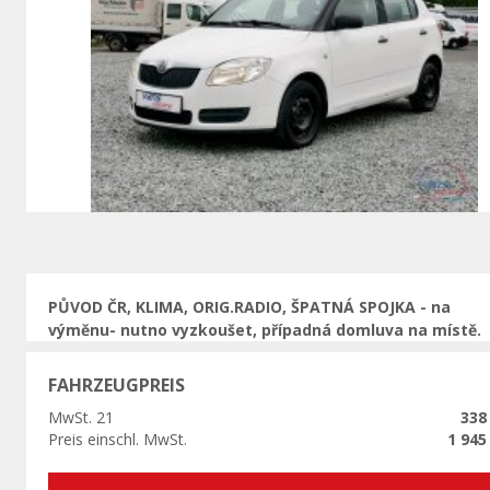
Vorherige
PŮVOD ČR, KLIMA, ORIG.RADIO, ŠPATNÁ SPOJKA - na
výměnu- nutno vyzkoušet, případná domluva na místě.
FAHRZEUGPREIS
MwSt. 21
338
Preis einschl. MwSt.
1 945