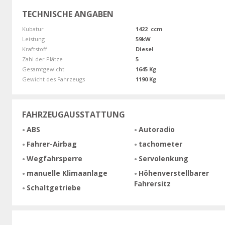
TECHNISCHE ANGABEN
Kubatur
1422 ccm
Leistung
59kW
Kraftstoff
Diesel
Zahl der Plätze
5
Gesamtgewicht
1645 Kg
Gewicht des Fahrzeugs
1190 Kg
FAHRZEUGAUSSTATTUNG
ABS
Autoradio
Fahrer-Airbag
tachometer
Wegfahrsperre
Servolenkung
manuelle Klimaanlage
Höhenverstellbarer
Fahrersitz
Schaltgetriebe