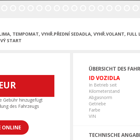
KLIMA, TEMPOMAT, VYHŘ.PŘEDNÍ SEDADLA, VYHŘ.VOLANT, FULL 
OVÝ START
ÜBERSICHT DES FAH
ID VOZIDLA
 EUR
In Betrieb seit
Kilometerstand
Abgasnorm
e Gebühr hinzugefügt
Getriebe
dung des Fahrzeugs
Farbe
VIN
E ONLINE
TECHNISCHE ANGAB