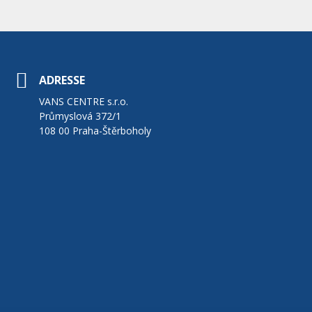
ADRESSE
VANS CENTRE s.r.o.
Průmyslová 372/1
108 00 Praha-Štěrboholy