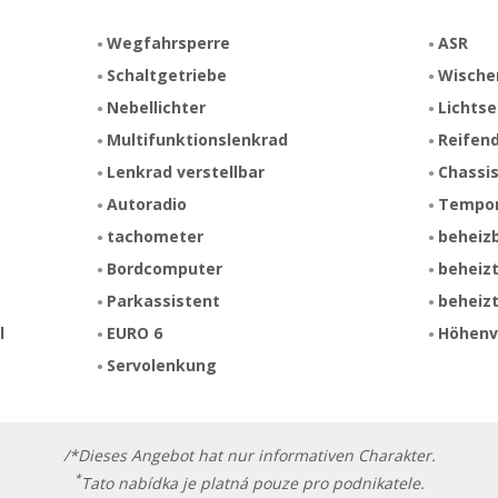
Wegfahrsperre
ASR
Schaltgetriebe
Wische
Nebellichter
Lichts
Multifunktionslenkrad
Reifen
Lenkrad verstellbar
Chassis
Autoradio
Tempo
tachometer
beheizb
Bordcomputer
beheizt
Parkassistent
beheiz
l
EURO 6
Höhenve
Servolenkung
/*Dieses Angebot hat nur informativen Charakter.
*
Tato nabídka je platná pouze pro podnikatele.