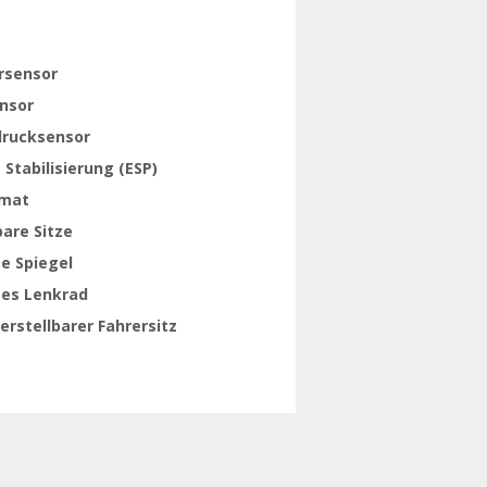
rsensor
ensor
drucksensor
 Stabilisierung (ESP)
mat
are Sitze
e Spiegel
tes Lenkrad
rstellbarer Fahrersitz