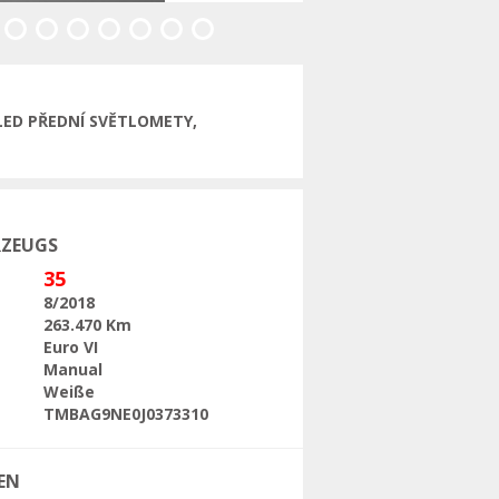
Folgende
LED PŘEDNÍ SVĚTLOMETY,
RZEUGS
35
8/2018
263.470 Km
Euro VI
Manual
Weiße
TMBAG9NE0J0373310
EN