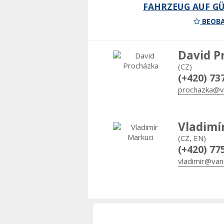
FAHRZEUG AUF GÜ
BEOBA
David P
(CZ)
(+420) 73
prochazka@v
Vladimí
(CZ, EN)
(+420) 77
vladimir@van