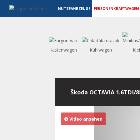
Personenkraftwagen - Vanscentre
Navigace
NUTZFAHRZEUGE
PERSONENKRAFTWAGEN
Kastenwagen
Kühlwagen
Kle
Škoda OCTAVIA 1.6TDI/
Video ansehen