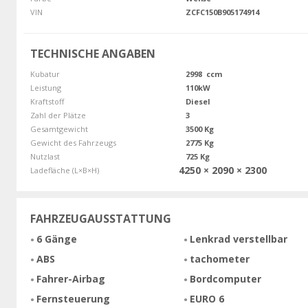
VIN
ZCFC150B905174914
TECHNISCHE ANGABEN
Kubatur
2998 ccm
Leistung
110kW
Kraftstoff
Diesel
Zahl der Plätze
3
Gesamtgewicht
3500 Kg
Gewicht des Fahrzeugs
2775 Kg
Nutzlast
725 Kg
4250 × 2090 × 2300
Ladefläche (L×B×H)
FAHRZEUGAUSSTATTUNG
6 Gänge
Lenkrad verstellbar
ABS
tachometer
Fahrer-Airbag
Bordcomputer
Fernsteuerung
EURO 6