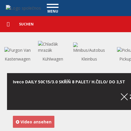
Nutzfahrzeuge - Vanscentre
Navigace
MENU
Detaillierte
NUTZFAHRZEUGE
Suche
Suchen
PERSONENKRAFTWAGEN
WAGENAUSKAUF
WAS BIETEN WIR AN
FINANZIERUNG
Kastenwagen
Kühlwagen
Kleinbus
Picku
UNSER TEAM
KONTAKT
UNSERE VIDEOS
Iveco DAILY 50C15/3.0 SKŘÍŇ 8 PALET/ H.ČELO/ DO 3,5T
REFERENZ
Video ansehen