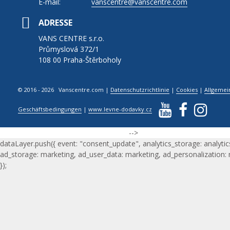
E-mail:
vanscentre@vanscentre.com
ADRESSE
VANS CENTRE s.r.o.
Průmyslová 372/1
108 00 Praha-Štěrboholy
© 2016 - 2026 Vanscentre.com
|
Datenschutzrichtlinie
|
Cookies
|
Allgemei
Geschäftsbedingungen
|
www.levne-dodavky.cz
-->
dataLayer.push({ event: "consent_update", analytics_storage: analytic
ad_storage: marketing, ad_user_data: marketing, ad_personalization:
});