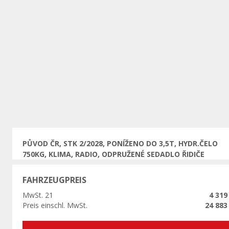
Vorherige
PŮVOD ČR, STK 2/2028, PONÍŽENO DO 3,5T, HYDR.ČELO
750KG, KLIMA, RADIO, ODPRUŽENÉ SEDADLO ŘIDIČE
FAHRZEUGPREIS
MwSt. 21
4 319
Preis einschl. MwSt.
24 883