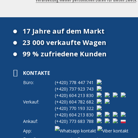
Verarbeitung meiner persönlichen Daten für diesen Zweck
.
17 Jahre auf dem Markt
23 000 verkaufte Wagen
99 % zufriedene Kunden
KONTAKTE
Büro:
(+420)
778 447 741
(+420)
737 923 743
(+420)
604 213 830
Verkauf:
(+420)
604 782 682
(+420)
770 193 322
(+420)
604 213 830
Ankauf:
(+420)
773 683 788
App: