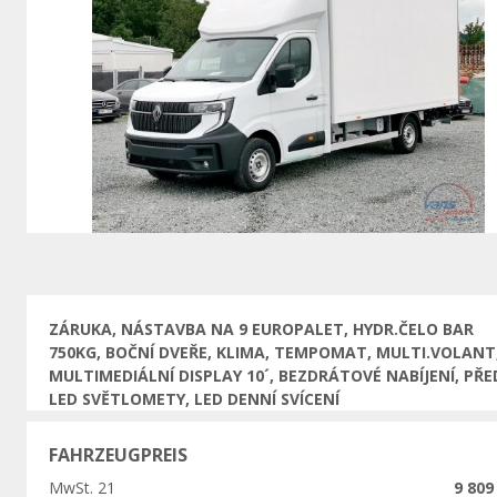
Vorherige
ZÁRUKA, NÁSTAVBA NA 9 EUROPALET, HYDR.ČELO BAR
750KG, BOČNÍ DVEŘE, KLIMA, TEMPOMAT, MULTI.VOLANT
MULTIMEDIÁLNÍ DISPLAY 10´, BEZDRÁTOVÉ NABÍJENÍ, PŘE
LED SVĚTLOMETY, LED DENNÍ SVÍCENÍ
FAHRZEUGPREIS
MwSt. 21
9 809