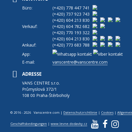
Büro:
(+420)
778 447 741
(+420)
737 923 743
(+420)
604 213 830
Verkauf:
(+420)
604 782 682
(+420)
770 193 322
(+420)
604 213 830
Ankauf:
(+420)
773 683 788
App:
E-mail:
vanscentre@vanscentre.com
ADRESSE
VANS CENTRE s.r.o.
Průmyslová 372/1
108 00 Praha-Štěrboholy
© 2016 - 2026 Vanscentre.com
|
Datenschutzrichtlinie
|
Cookies
|
Allgemei
Geschäftsbedingungen
|
www.levne-dodavky.cz