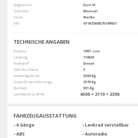
Abgasnorm
Euro VI
Getriebe
Manual
Farbe
Weiße
VIN
VF1RDB00575199937
TECHNISCHE ANGABEN
Kubatur
1997 ccm
Leistung
110kW
Kraftstoff
Diesel
Zahl der Plätze
3
Gesamtgewicht
3500 Kg
Gewicht des Fahrzeugs
2579 Kg
Nutzlast
921 Kg
4500 × 2110 × 2300
Ladefläche (L×B×H)
FAHRZEUGAUSSTATTUNG
6 Gänge
Lenkrad verstellbar
ABS
Autoradio