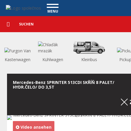
Nutzfahrzeuge - Vanscentre
Navigace
MENU
Detaillierte
NUTZFAHRZEUGE
Suche
Suchen
PERSONENKRAFTWAGEN
WAGENAUSKAUF
WAS BIETEN WIR AN
FINANZIERUNG
Kastenwagen
Kühlwagen
Kleinbus
Picku
UNSER TEAM
KONTAKT
UNSERE VIDEOS
Mercedes-Benz SPRINTER 513CDI SKŘÍŇ 8 PALET/
HYDR.ČELO/ DO 3,5T
REFERENZ
Video ansehen