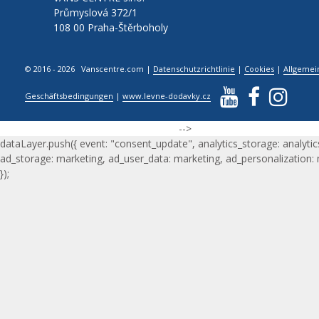
Průmyslová 372/1
108 00 Praha-Štěrboholy
© 2016 - 2026 Vanscentre.com
|
Datenschutzrichtlinie
|
Cookies
|
Allgemei
Geschäftsbedingungen
|
www.levne-dodavky.cz
-->
dataLayer.push({ event: "consent_update", analytics_storage: analytic
ad_storage: marketing, ad_user_data: marketing, ad_personalization:
});