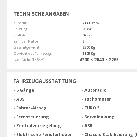
TECHNISCHE ANGABEN
Kubatur
2143 ccm
Leistung
95kW
Kraftstoff
Diesel
Zahl der Plätze
3
Gesamtgewicht
3500 Kg
Gewicht des Fahrzeugs
3105 Kg
4200 × 2040 × 2265
Ladefläche (L×B×H)
FAHRZEUGAUSSTATTUNG
6 Gänge
Autoradio
ABS
tachometer
Fahrer-Airbag
EURO 5
Fernsteuerung
Servolenkung
Zentralverriegelung
ASR
Elektrische Fensterheber
Chassis Stabilisierung (