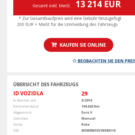
13 214 EUR
Gesamt exkl. MwSt.
* Zur Gesamtkaufpreis wird eine Gebühr hinzugefügt
200 EUR + MwSt für die Ummeldung des Fahrzeugs
KAUFEN SIE ONLINE
BEOBACHTEN SIE DEN PREI
ÜBERSICHT DES FAHRZEUGS
ID VOZIDLA
29
In Betrieb seit
3/2014
Kilometerstand
194.620 Km
Abgasnorm
Euro V
Getriebe
Manual
Farbe
Rote
VIN
WDB9061551N580116